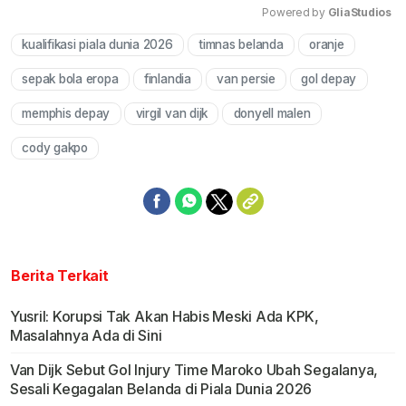
Powered by 
GliaStudios
kualifikasi piala dunia 2026
timnas belanda
oranje
Mute
sepak bola eropa
finlandia
van persie
gol depay
memphis depay
virgil van dijk
donyell malen
cody gakpo
Berita Terkait
Yusril: Korupsi Tak Akan Habis Meski Ada KPK,
Masalahnya Ada di Sini
Van Dijk Sebut Gol Injury Time Maroko Ubah Segalanya,
Sesali Kegagalan Belanda di Piala Dunia 2026