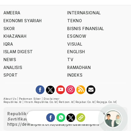
AMEERA
INTERNASIONAL
EKONOMI SYARIAH
TEKNO
SKOR
BISNIS FINANSIAL
KHAZANAH
ESGNOW
IQRA
VISUAL
ISLAM DIGEST
ENGLISH
NEWS
TV
ANALISIS
RAMADHAN
SPORT
INDEKS
About Us
|
Pedoman Siber
|
Disclaimer
Republika.id
|
Ihram.republika.co.id
|
Retizen.id
|
Rejabar.co.id
|
Rejogja.co.id
|
Republika telah diverifikasi oleh Dewan Pers
Sertifikat Nomor 1058/DP-Verifikasi/K/XII/2022
https://dewanpers.or.id/data/perusahaanpers
Ask me!