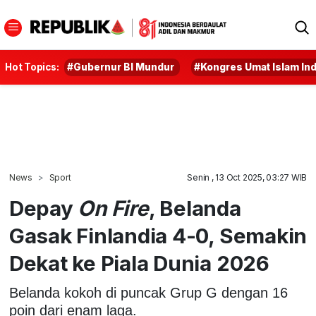
Hot Topics:
#Gubernur BI Mundur
#Kongres Umat Islam In
News
Sport
Senin , 13 Oct 2025, 03:27 WIB
Depay
On Fire
, Belanda
Gasak Finlandia 4-0, Semakin
Dekat ke Piala Dunia 2026
Belanda kokoh di puncak Grup G dengan 16
poin dari enam laga.