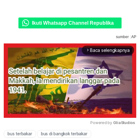
Ikuti Whatsapp Channel Republika
sumber : AP
Baca selengkapnya
arrow_forward_ios
Powered by 
GliaStudios
bus terbakar
bus di bangkok terbakar
Mute