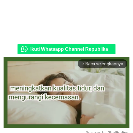
Ikuti Whatsapp Channel Republika
Baca selengkapnya
arrow_forward_ios
Powered by 
GliaStudios