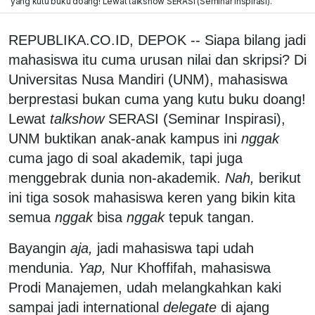
yang kutu buku doang! Lewat talkshow SERASI (Seminar Inspirasi).
REPUBLIKA.CO.ID, DEPOK -- Siapa bilang jadi
mahasiswa itu cuma urusan nilai dan skripsi? Di
Universitas Nusa Mandiri (UNM), mahasiswa
berprestasi bukan cuma yang kutu buku doang!
Lewat
talkshow
SERASI (Seminar Inspirasi),
UNM buktikan anak-anak kampus ini
nggak
cuma jago di soal akademik, tapi juga
menggebrak dunia non-akademik.
Nah,
berikut
ini tiga sosok mahasiswa keren yang bikin kita
semua
nggak
bisa
nggak
tepuk tangan.
Bayangin
aja,
jadi mahasiswa tapi udah
mendunia.
Yap,
Nur Khoffifah, mahasiswa
Prodi Manajemen, udah melangkahkan kaki
sampai jadi international
delegate
di ajang