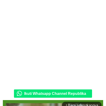
Ikuti Whatsapp Channel Republika
Baca selengkapnya
arrow_forward_ios