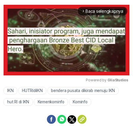
Baca selengkapnya
arrow_forward_ios
Powered by 
GliaStudios
IKN
HUTRIdiIKN
bendera pusata dikirab menuju IKN
Mute
hut RI di IKN
Kemenkominfo
Kominfo