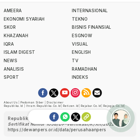
AMEERA
INTERNASIONAL
EKONOMI SYARIAH
TEKNO
SKOR
BISNIS FINANSIAL
KHAZANAH
ESGNOW
IQRA
VISUAL
ISLAM DIGEST
ENGLISH
NEWS
TV
ANALISIS
RAMADHAN
SPORT
INDEKS
About Us
|
Pedoman Siber
|
Disclaimer
Republika.id
|
Ihram.republika.co.id
|
Retizen.id
|
Rejabar.co.id
|
Rejogja.co.id
|
Republika telah diverifikasi oleh Dewan Pers
Sertifikat Nomor 1058/DP-Verifikasi/K/XII/2022
https://dewanpers.or.id/data/perusahaanpers
Ask me!