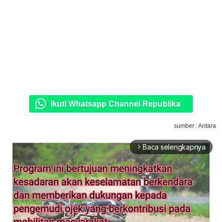
Ikuti Whatsapp Channel Republika
sumber : Antara
Baca selengkapnya
arrow_forward_ios