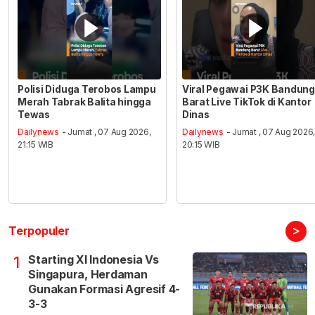
Polisi Diduga Terobos Lampu
Viral Pegawai P3K Bandung
Merah Tabrak Balita hingga
Barat Live TikTok di Kantor
Tewas
Dinas
Dailynews
- Jumat , 07 Aug 2026,
Dailynews
- Jumat , 07 Aug 2026
21:15 WIB
20:15 WIB
>
Terpopuler
Starting XI Indonesia Vs
1
Singapura, Herdaman
Gunakan Formasi Agresif 4-
3-3