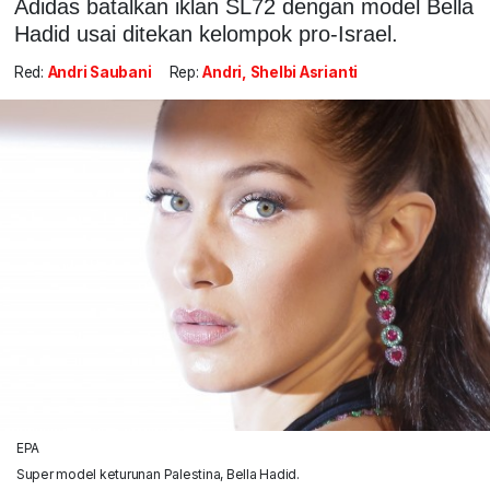
Adidas batalkan iklan SL72 dengan model Bella
Hadid usai ditekan kelompok pro-Israel.
Red:
Andri Saubani
Rep:
Andri, Shelbi Asrianti
EPA
Super model keturunan Palestina, Bella Hadid.