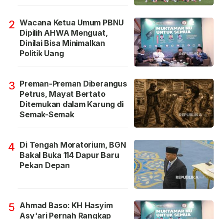
Wacana Ketua Umum PBNU
2
Dipilih AHWA Menguat,
Dinilai Bisa Minimalkan
Politik Uang
Preman-Preman Diberangus
3
Petrus, Mayat Bertato
Ditemukan dalam Karung di
Semak-Semak
Di Tengah Moratorium, BGN
4
Bakal Buka 114 Dapur Baru
Pekan Depan
Ahmad Baso: KH Hasyim
5
Asy'ari Pernah Rangkap