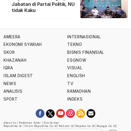
Jabatan di Partai Politik, NU
tidak Kaku
AMEERA
INTERNASIONAL
EKONOMI SYARIAH
TEKNO
SKOR
BISNIS FINANSIAL
KHAZANAH
ESGNOW
IQRA
VISUAL
ISLAM DIGEST
ENGLISH
NEWS
TV
ANALISIS
RAMADHAN
SPORT
INDEKS
About Us
|
Pedoman Siber
|
Disclaimer
Republika.id
|
Ihram.republika.co.id
|
Retizen.id
|
Rejabar.co.id
|
Rejogja.co.id
|