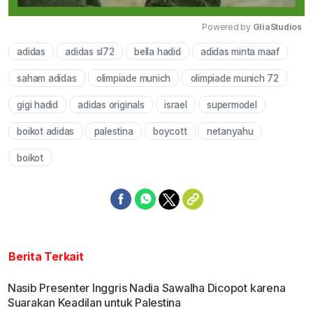
Powered by 
GliaStudios
adidas
adidas sl72
bella hadid
adidas minta maaf
Mute
saham adidas
olimpiade munich
olimpiade munich 72
gigi hadid
adidas originals
israel
supermodel
boikot adidas
palestina
boycott
netanyahu
boikot
Berita Terkait
Nasib Presenter Inggris Nadia Sawalha Dicopot karena
Suarakan Keadilan untuk Palestina