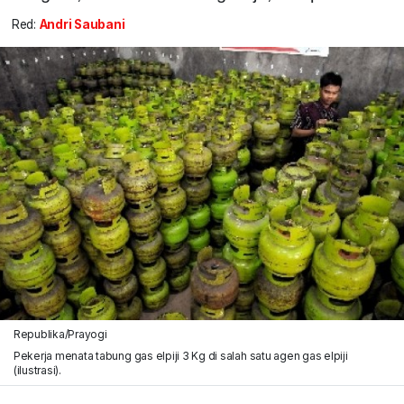
Red:
Andri Saubani
Republika/Prayogi
Pekerja menata tabung gas elpiji 3 Kg di salah satu agen gas elpiji
(ilustrasi).