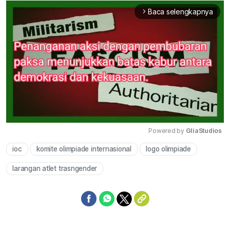
Baca selengkapnya
arrow_forward_ios
Powered by 
GliaStudios
ioc
komite olimpiade internasional
logo olimpiade
Mute
larangan atlet trasngender