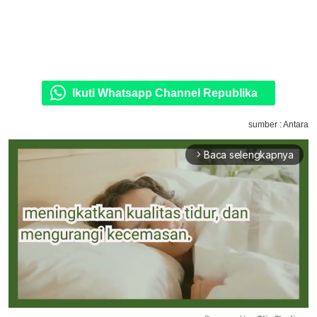
Ikuti Whatsapp Channel Republika
sumber : Antara
Baca selengkapnya
arrow_forward_ios