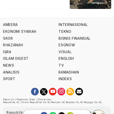
AMEERA
INTERNASIONAL
EKONOMI SYARIAH
TEKNO
SKOR
BISNIS FINANSIAL
KHAZANAH
ESGNOW
IQRA
VISUAL
ISLAM DIGEST
ENGLISH
NEWS
TV
ANALISIS
RAMADHAN
SPORT
INDEKS
About Us
|
Pedoman Siber
|
Disclaimer
Republika.id
|
Ihram.republika.co.id
|
Retizen.id
|
Rejabar.co.id
|
Rejogja.co.id
|
Republika telah diverifikasi oleh Dewan Pers