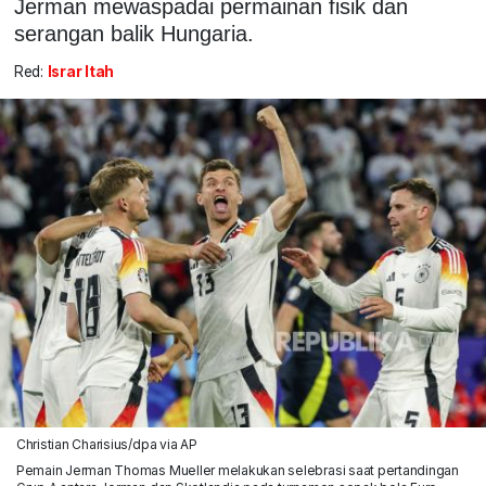
Jerman mewaspadai permainan fisik dan
serangan balik Hungaria.
Red:
Israr Itah
Christian Charisius/dpa via AP
Pemain Jerman Thomas Mueller melakukan selebrasi saat pertandingan