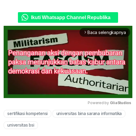
Ikuti Whatsapp Channel Republika
Baca selengkapnya
arrow_forward_ios
Powered by 
GliaStudios
sertifikasi kompetensi
universitas bina sarana informatika
Mute
universitas bsi