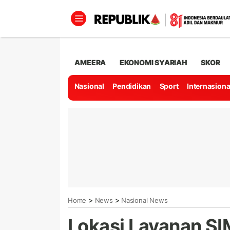
AMEERA
EKONOMI SYARIAH
SKOR
Nasional
Pendidikan
Sport
Internasiona
>
>
Home
News
Nasional News
Lokasi Layanan SIM