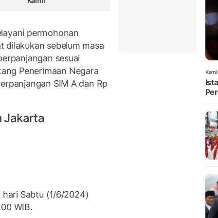
Kamil
elayani permohonan
t dilakukan sebelum masa
 perpanjangan sesuai
tang Penerimaan Negara
Kami
Ist
 perpanjangan SIM A dan Rp
Per
h Jakarta
 hari Sabtu (1/6/2024)
.00 WIB.