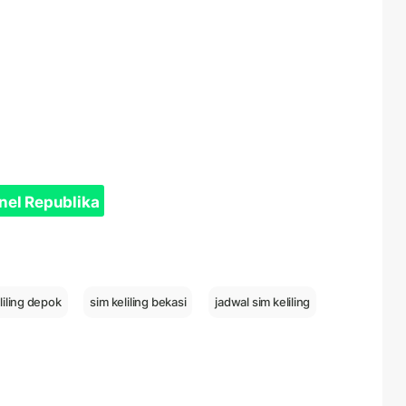
nel Republika
liling depok
sim keliling bekasi
jadwal sim keliling