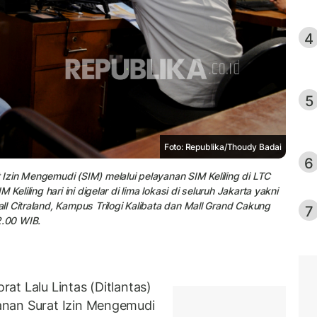
4
5
Foto: Republika/Thoudy Badai
6
zin Mengemudi (SIM) melalui pelayanan SIM Keliling di LTC
eliling hari ini digelar di lima lokasi di seluruh Jakarta yakni
l Citraland, Kampus Trilogi Kalibata dan Mall Grand Cakung
7
2.00 WIB.
at Lalu Lintas (Ditlantas)
anan Surat Izin Mengemudi