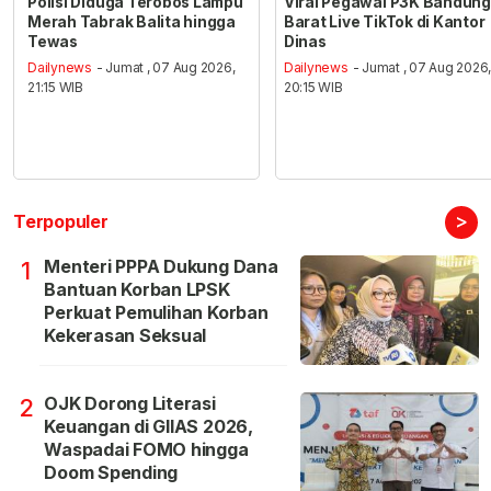
Polisi Diduga Terobos Lampu
Viral Pegawai P3K Bandung
Merah Tabrak Balita hingga
Barat Live TikTok di Kantor
Tewas
Dinas
Dailynews
- Jumat , 07 Aug 2026,
Dailynews
- Jumat , 07 Aug 2026
21:15 WIB
20:15 WIB
>
Terpopuler
Menteri PPPA Dukung Dana
1
Bantuan Korban LPSK
Perkuat Pemulihan Korban
Kekerasan Seksual
OJK Dorong Literasi
2
Keuangan di GIIAS 2026,
Waspadai FOMO hingga
Doom Spending