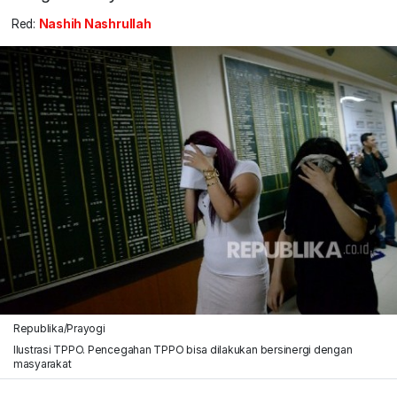
Red:
Nashih Nashrullah
Republika/Prayogi
Ilustrasi TPPO. Pencegahan TPPO bisa dilakukan bersinergi dengan
masyarakat