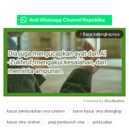
Ikuti Whatsapp Channel Republika
Baca selengkapnya
arrow_forward_ios
Powered by 
GliaStudios
kasus pembunuhan vina cirebon
buron kasus vina ditangkap
Mute
kasus vina cirebon
pegi pembunuh vina
polda jabar