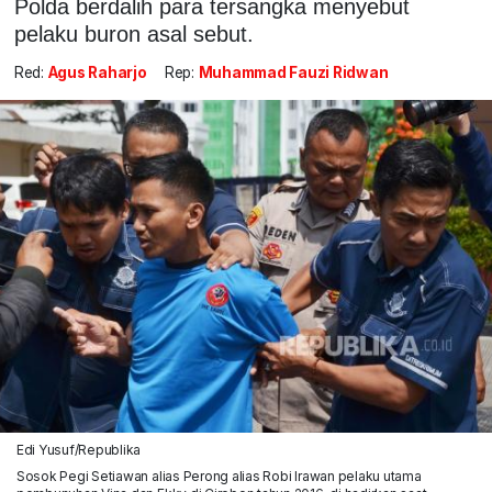
Polda berdalih para tersangka menyebut
pelaku buron asal sebut.
Red:
Agus Raharjo
Rep:
Muhammad Fauzi Ridwan
Edi Yusuf/Republika
Sosok Pegi Setiawan alias Perong alias Robi Irawan pelaku utama