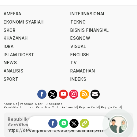
AMEERA
INTERNASIONAL
EKONOMI SYARIAH
TEKNO
SKOR
BISNIS FINANSIAL
KHAZANAH
ESGNOW
IQRA
VISUAL
ISLAM DIGEST
ENGLISH
NEWS
TV
ANALISIS
RAMADHAN
SPORT
INDEKS
About Us
|
Pedoman Siber
|
Disclaimer
Republika.id
|
Ihram.republika.co.id
|
Retizen.id
|
Rejabar.co.id
|
Rejogja.co.id
|
Republika telah diverifikasi oleh Dewan Pers
Sertifikat Nomor 1058/DP-Verifikasi/K/XII/2022
https://dewanpers.or.id/data/perusahaanpers
Ask me!