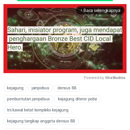
Baca selengkapnya
arrow_forward_ios
Powered by 
GliaStudios
kejagung
jampidsus
densus 88
Mute
pembuntutan jampidsus
kejagung diteror polisi
tni kawal ketat kompleks kejagung
kejagung tangkap anggota densus 88