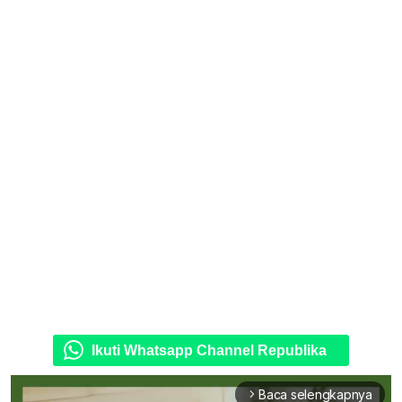
Ikuti Whatsapp Channel Republika
Baca selengkapnya
arrow_forward_ios