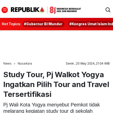
Hot Topics:
#Gubernur BI Mundur
#Kongres Umat Islam In
News
Nusantara
Senin , 20 May 2024, 21:04 WIB
Study Tour, Pj Walkot Yogya
Ingatkan Pilih Tour and Travel
Tersertifikasi
Pj Wali Kota Yogya menyebut Pemkot tidak
melarang kegiatan study tour di sekolah