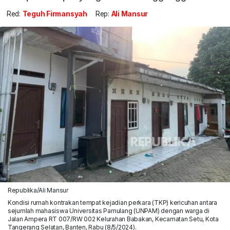
Red:
Teguh Firmansyah
Rep:
Ali Mansur
Republika/Ali Mansur
Kondisi rumah kontrakan tempat kejadian perkara (TKP) kericuhan antara
sejumlah mahasiswa Universitas Pamulang (UNPAM) dengan warga di
Jalan Ampera RT 007/RW 002 Kelurahan Babakan, Kecamatan Setu, Kota
Tangerang Selatan, Banten, Rabu (8/5/2024).