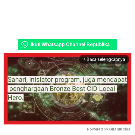
Ikuti Whatsapp Channel Republika
Baca selengkapnya
arrow_forward_ios
Powered by 
GliaStudios