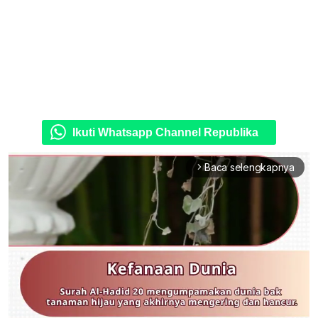
Ikuti Whatsapp Channel Republika
Baca selengkapnya
arrow_forward_ios