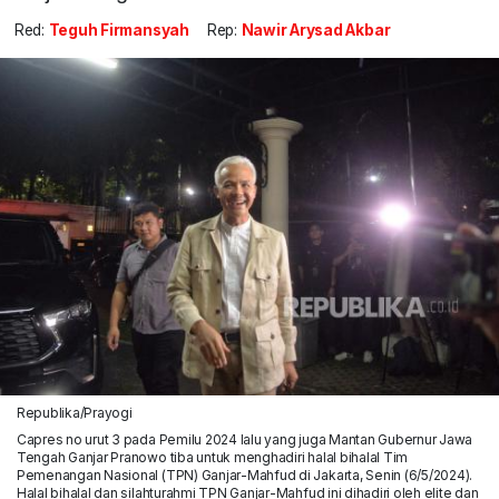
Red:
Teguh Firmansyah
Rep:
Nawir Arysad Akbar
Republika/Prayogi
Capres no urut 3 pada Pemilu 2024 lalu yang juga Mantan Gubernur Jawa
Tengah Ganjar Pranowo tiba untuk menghadiri halal bihalal Tim
Pemenangan Nasional (TPN) Ganjar-Mahfud di Jakarta, Senin (6/5/2024).
Halal bihalal dan silahturahmi TPN Ganjar-Mahfud ini dihadiri oleh elite dan