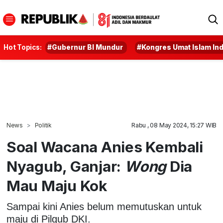
Hot Topics:
#Gubernur BI Mundur
#Kongres Umat Islam In
News
Politik
Rabu , 08 May 2024, 15:27 WIB
Soal Wacana Anies Kembali
Nyagub, Ganjar:
Wong
Dia
Mau Maju Kok
Sampai kini Anies belum memutuskan untuk
maju di Pilgub DKI.