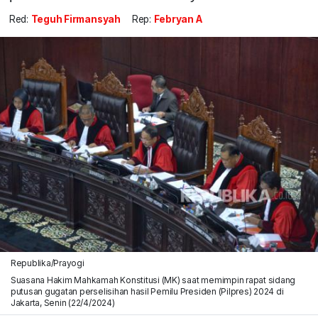
Red:
Teguh Firmansyah
Rep:
Febryan A
Republika/Prayogi
Suasana Hakim Mahkamah Konstitusi (MK) saat memimpin rapat sidang
putusan gugatan perselisihan hasil Pemilu Presiden (Pilpres) 2024 di
Jakarta, Senin (22/4/2024)