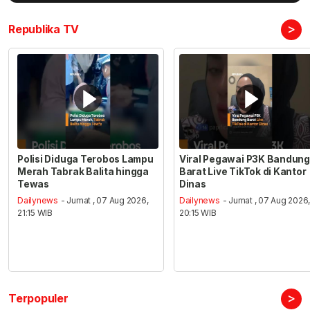
>
Republika TV
Polisi Diduga Terobos Lampu
Viral Pegawai P3K Bandung
Merah Tabrak Balita hingga
Barat Live TikTok di Kantor
Tewas
Dinas
Dailynews
- Jumat , 07 Aug 2026,
Dailynews
- Jumat , 07 Aug 2026
21:15 WIB
20:15 WIB
>
Terpopuler