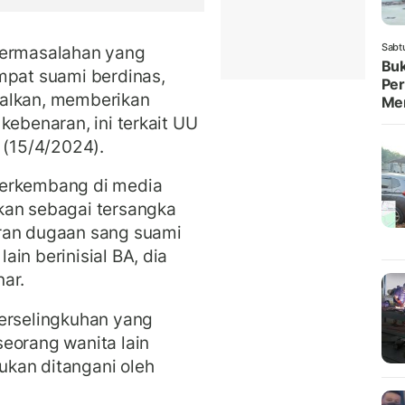
Sabt
permasalahan yang
Buk
mpat suami berdinas,
Per
ralkan, memberikan
Me
kebenaran, ini terkait UU
 (15/4/2024).
berkembang di media
kan sebagai tersangka
ran dugaan sang suami
in berinisial BA, dia
ar.
perselingkuhan yang
eorang wanita lain
kan ditangani oleh