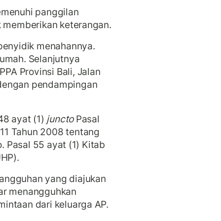
emenuhi panggilan
uk memberikan keterangan.
 penyidik menahannya.
rumah. Selanjutnya
A Provinsi Bali, Jalan
 dengan pendampingan
48 ayat (1)
juncto
Pasal
11 Tahun 2008 tentang
. Pasal 55 ayat (1) Kitab
HP).
angguhan yang diajukan
sar menangguhkan
intaan dari keluarga AP.