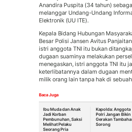
Anandira Puspita (34 tahun) sebag
melanggar Undang-Undang Informas
Elektronik (UU ITE).
Kepala Bidang Hubungan Masyarakat
Besar Polisi Jansen Avitus Panjai
istri anggota TNI itu bukan ditang
dugaan suaminya melakukan persel
menegaskan, istri anggota TNI itu j
keterlibatannya dalam dugaan ment
milik orang lain tanpa hak di sebuah
Baca Juga
Ibu Muda dan Anak
Kapolda: Anggota
Jadi Korban
Polri Jangan Bikin
Pembunuhan, Saksi
Gerakan Tambahan
Melihat Pelaku
Sorong
Seorang Pria