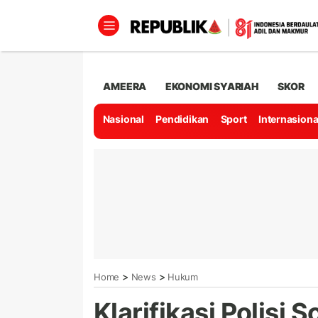
AMEERA
EKONOMI SYARIAH
SKOR
Nasional
Pendidikan
Sport
Internasiona
>
>
Home
News
Hukum
Klarifikasi Polisi 