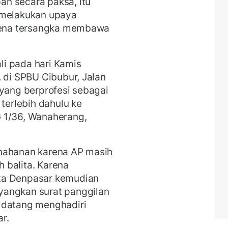
n secara paksa, itu
 melakukan upaya
arena tersangka membawa
i pada hari Kamis
A di SPBU Cibubur, Jalan
 yang berprofesi sebagai
 terlebih dahulu ke
 1/36, Wanaherang,
enahanan karena AP masih
 balita.
Karena
ta Denpasar kemudian
yangkan surat panggilan
 datang menghadiri
r.