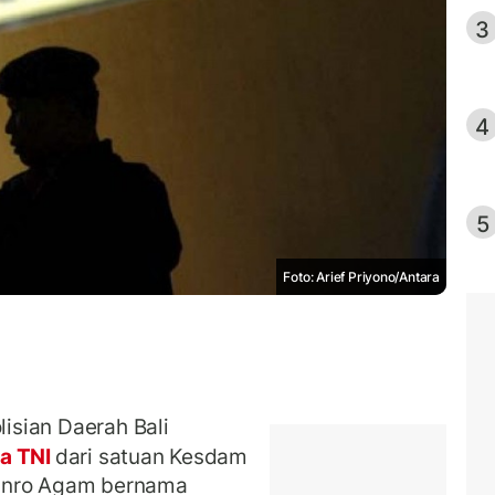
3
4
5
Foto: Arief Priyono/Antara
sian Daerah Bali
ta TNI
dari satuan Kesdam
Hanro Agam bernama