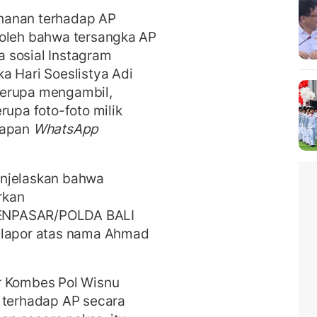
hanan terhadap AP
roleh bahwa tersangka AP
 sosial Instagram
a Hari Soeslistya Adi
berupa mengambil,
rupa foto-foto milik
kapan
WhatsApp
enjelaskan bahwa
rkan
DENPASAR/POLDA BALI
elapor atas nama Ahmad
r Kombes Pol Wisnu
terhadap AP secara