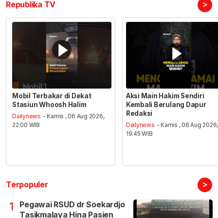
>
Republika TV
Mobil Terbakar di Dekat
Aksi Main Hakim Sendiri
Stasiun Whoosh Halim
Kembali Berulang Dapur
Redaksi
Dailynews
- Kamis , 06 Aug 2026,
22:00 WIB
Dailynews
- Kamis , 06 Aug 2026
19:45 WIB
>
Terpopuler
Pegawai RSUD dr Soekardjo
1
Tasikmalaya Hina Pasien