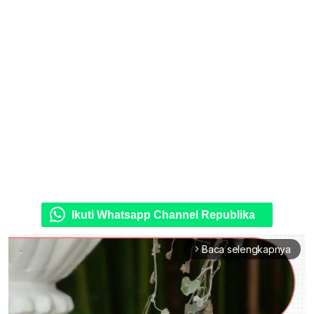
Ikuti Whatsapp Channel Republika
Baca selengkapnya
arrow_forward_ios