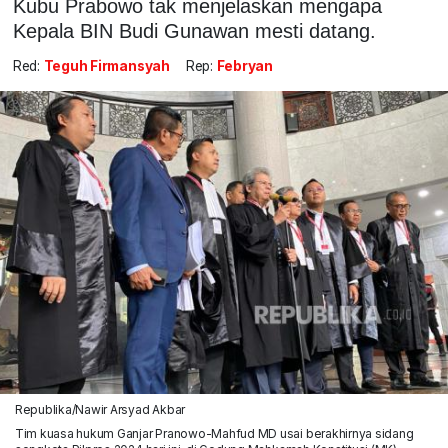
Kubu Prabowo tak menjelaskan mengapa
Kepala BIN Budi Gunawan mesti datang.
Red:
Teguh Firmansyah
Rep:
Febryan
Republika/Nawir Arsyad Akbar
Tim kuasa hukum Ganjar Pranowo-Mahfud MD usai berakhirnya sidang