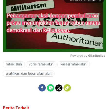
Powered by 
GliaStudios
rafael alun
vonis rafael alun
kasasi rafael alun
Mute
gratifikasi dan tppu rafael alun
Berita Terkait