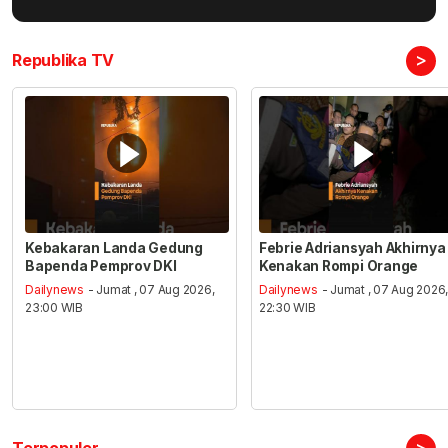
>
Republika TV
Kebakaran Landa Gedung
Febrie Adriansyah Akhirnya
Bapenda Pemprov DKI
Kenakan Rompi Orange
Dailynews
- Jumat , 07 Aug 2026,
Dailynews
- Jumat , 07 Aug 2026
23:00 WIB
22:30 WIB
>