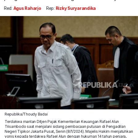
Red:
Agus Raharjo
Rep:
Rizky Suryarandika
Republika/Thoudy Badai
Terdakwa mantan Ditjen Pajak Kementerian Keuangan Rafael Alun
Trisambodo saat menjalani sidang pembacaan putusan di Pengadilan
Negeri Tipikor Jakarta Pusat, Senin (8/1/2024). Majelis Hakim menjatuhkan
vonis kepada terdakwa Rafael Alun dengan hukuman 14 tahun penjara,