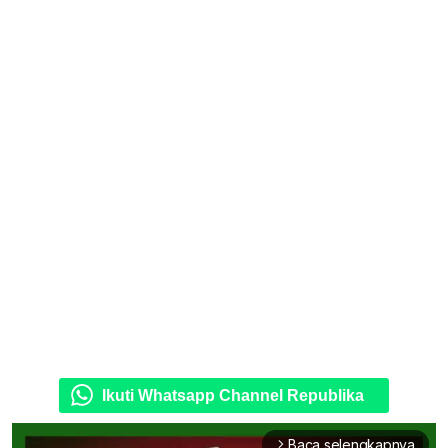
Ikuti Whatsapp Channel Republika
Baca selengkapnya
arrow_forward_ios