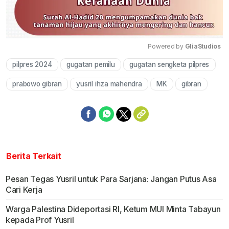
Powered by 
GliaStudios
pilpres 2024
gugatan pemilu
gugatan sengketa pilpres
Mute
prabowo gibran
yusril ihza mahendra
MK
gibran
Berita Terkait
Pesan Tegas Yusril untuk Para Sarjana: Jangan Putus Asa
Cari Kerja
Warga Palestina Dideportasi RI, Ketum MUI Minta Tabayun
kepada Prof Yusril