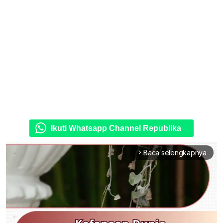
Ikuti Whatsapp Channel Republika
Baca selengkapnya
arrow_forward_ios