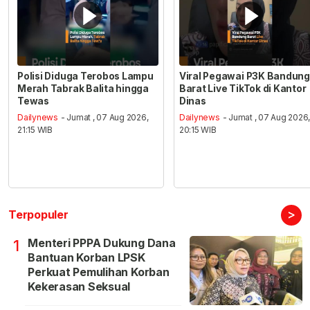
Polisi Diduga Terobos Lampu
Viral Pegawai P3K Bandung
Merah Tabrak Balita hingga
Barat Live TikTok di Kantor
Tewas
Dinas
Dailynews
- Jumat , 07 Aug 2026,
Dailynews
- Jumat , 07 Aug 2026
21:15 WIB
20:15 WIB
>
Terpopuler
Menteri PPPA Dukung Dana
1
Bantuan Korban LPSK
Perkuat Pemulihan Korban
Kekerasan Seksual