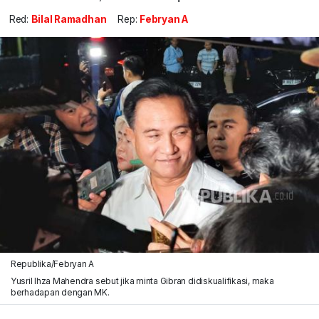
Red:
Bilal Ramadhan
Rep:
Febryan A
Republika/Febryan A
Yusril Ihza Mahendra sebut jika minta Gibran didiskualifikasi, maka
berhadapan dengan MK.