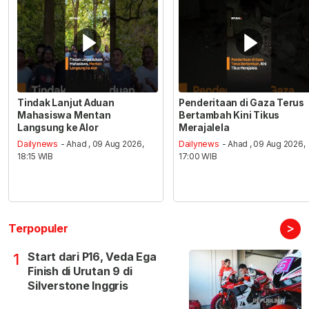
Tindak Lanjut Aduan
Penderitaan di Gaza Terus
Mahasiswa Mentan
Bertambah Kini Tikus
Langsung ke Alor
Merajalela
Dailynews
- Ahad , 09 Aug 2026,
Dailynews
- Ahad , 09 Aug 2026,
18:15 WIB
17:00 WIB
>
Terpopuler
Start dari P16, Veda Ega
1
Finish di Urutan 9 di
Silverstone Inggris