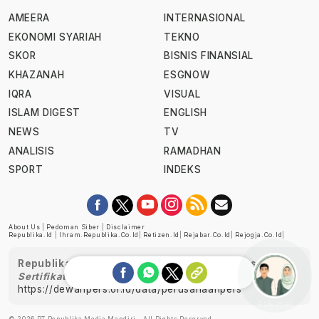
AMEERA
INTERNASIONAL
EKONOMI SYARIAH
TEKNO
SKOR
BISNIS FINANSIAL
KHAZANAH
ESGNOW
IQRA
VISUAL
ISLAM DIGEST
ENGLISH
NEWS
TV
ANALISIS
RAMADHAN
SPORT
INDEKS
About Us
|
Pedoman Siber
|
Disclaimer
Republika.id
|
Ihram.republika.co.id
|
Retizen.id
|
Rejabar.co.id
|
Rejogja.co.id
|
Republika telah diverifikasi oleh Dewan Pers
Sertifikat Nomor 1058/DP-Verifikasi/K/XII/2022
https://dewanpers.or.id/data/perusahaanpers
Ask me!