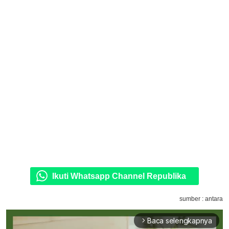
Ikuti Whatsapp Channel Republika
sumber : antara
Baca selengkapnya
arrow_forward_ios