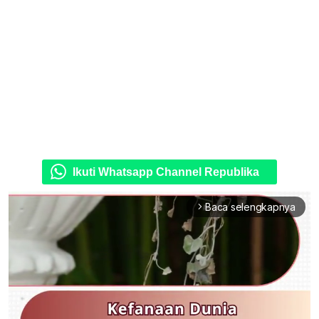
Ikuti Whatsapp Channel Republika
Baca selengkapnya
arrow_forward_ios