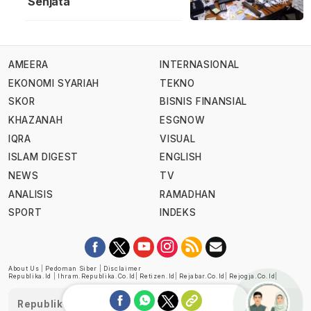
Senjata
AMEERA
INTERNASIONAL
EKONOMI SYARIAH
TEKNO
SKOR
BISNIS FINANSIAL
KHAZANAH
ESGNOW
IQRA
VISUAL
ISLAM DIGEST
ENGLISH
NEWS
TV
ANALISIS
RAMADHAN
SPORT
INDEKS
About Us
|
Pedoman Siber
|
Disclaimer
Republika.id
|
Ihram.republika.co.id
|
Retizen.id
|
Rejabar.co.id
|
Rejogja.co.id
|
Republika telah diverifikasi oleh Dewan Pers