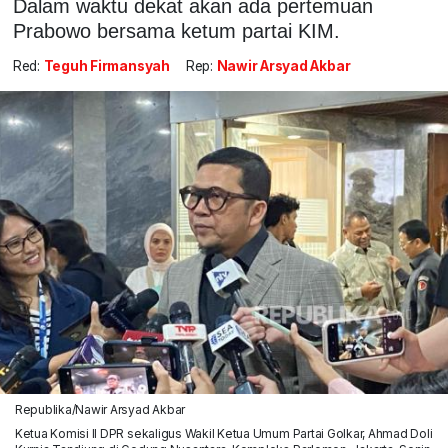
Dalam waktu dekat akan ada pertemuan
Prabowo bersama ketum partai KIM.
Red:
Teguh Firmansyah
Rep:
Nawir Arsyad Akbar
Republika/Nawir Arsyad Akbar
Ketua Komisi II DPR sekaligus Wakil Ketua Umum Partai Golkar, Ahmad Doli