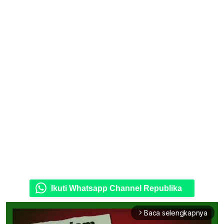
Ikuti Whatsapp Channel Republika
Baca selengkapnya
arrow_forward_ios