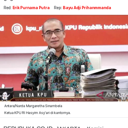
Red:
Erik Purnama Putra
Rep:
Bayu Adji Prihanmmanda
Antara/Narda Margaretha Sinambela
Ketua KPU RI Hasyim Asy'ari di kantornya.