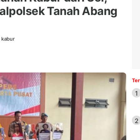
alpolsek Tanah Abang
 kabur
Ter
1
2