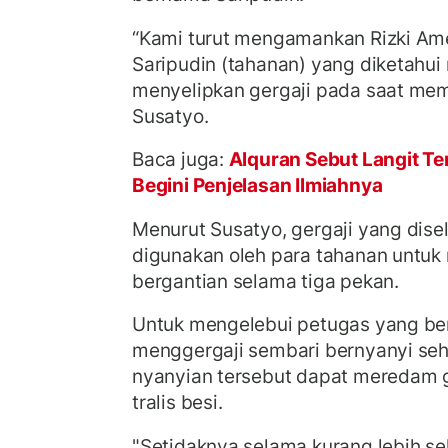
“Kami turut mengamankan Rizki Ameli
Saripudin (tahanan) yang diketah
menyelipkan gergaji pada saat mem
Susatyo.
Baca juga:
Alquran Sebut Langit Te
Begini Penjelasan Ilmiahnya
Menurut Susatyo, gergaji yang dise
digunakan oleh para tahanan untuk
bergantian selama tiga pekan.
Untuk mengelebui petugas yang ber
menggergaji sembari bernyanyi seh
nyanyian tersebut dapat meredam 
tralis besi.
"Setidaknya selama kurang lebih sek