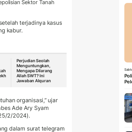
epolisian Sektor Tanah
setelah terjadinya kasus
ng kabur.
Perjudian Seolah
Menguntungkan,
Sabt
kah
Mengapa Dilarang
Pol
ekh
Allah SWT? Ini
Jawaban Alquran
Pel
tuhan organisasi,” ujar
mbes Ade Ary Syam
25/2/2024).
ang dalam surat telegram