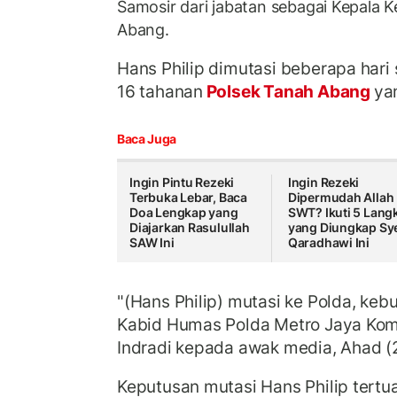
Samosir dari jabatan sebagai Kepala K
Abang.
Hans Philip dimutasi beberapa hari 
16 tahanan
Polsek Tanah Abang
ya
Baca Juga
Ingin Pintu Rezeki
Ingin Rezeki
Terbuka Lebar, Baca
Dipermudah Allah
Doa Lengkap yang
SWT? Ikuti 5 Lang
Diajarkan Rasulullah
yang Diungkap Sy
SAW Ini
Qaradhawi Ini
"(Hans Philip) mutasi ke Polda, kebu
Kabid Humas Polda Metro Jaya Ko
Indradi kepada awak media, Ahad (
Keputusan mutasi Hans Philip tertu