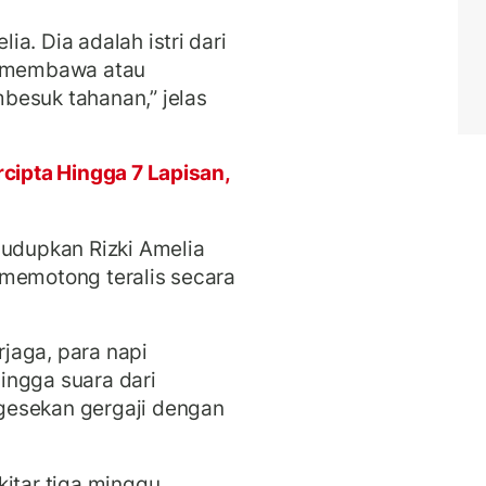
a. Dia adalah istri dari
ui membawa atau
besuk tahanan,” jelas
rcipta Hingga 7 Lapisan,
ludupkan Rizki Amelia
 memotong teralis secara
jaga, para napi
ingga suara dari
gesekan gergaji dengan
itar tiga minggu,