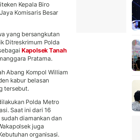
teken Kepala Biro
Jaya Komisaris Besar
hwa yang bersangkutan
ik Ditreskrimum Polda
 sebagai
Kapolsek Tanah
imanggara Pratama.
nah Abang Kompol William
iden kabur belasan
g tersebut.
ilakukan Polda Metro
i. Saat ini dari 16
a sudah diamankan dan
"Wakapolsek juga
 Kebutuhan organisasi.