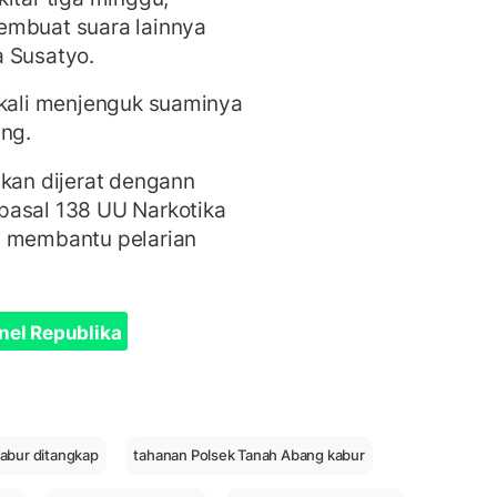
embuat suara lainnya
a Susatyo.
gkali menjenguk suaminya
ang.
akan dijerat dengann
pasal 138 UU Narkotika
n membantu pelarian
.
nel Republika
abur ditangkap
tahanan Polsek Tanah Abang kabur