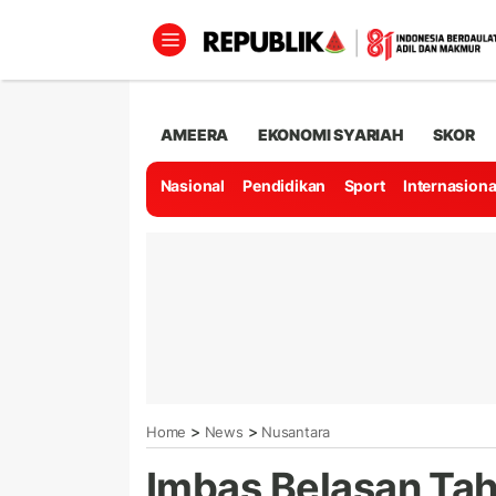
AMEERA
EKONOMI SYARIAH
SKOR
Nasional
Pendidikan
Sport
Internasiona
>
>
Home
News
Nusantara
Imbas Belasan Tah