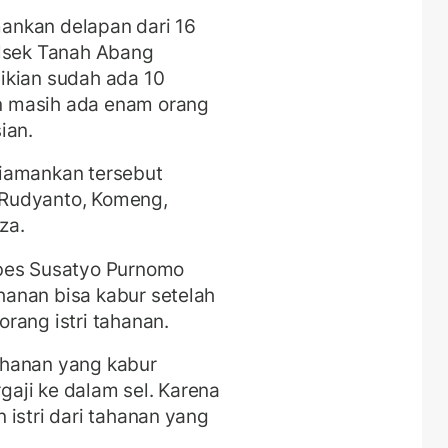
ankan delapan dari 16
olsek Tanah Abang
ikian sudah ada 10
n masih ada enam orang
sian.
iamankan tersebut
Rudyanto, Komeng,
iza.
mbes Susatyo Purnomo
anan bisa kabur setelah
rang istri tahanan.
tahanan yang kabur
aji ke dalam sel. Karena
 istri dari tahanan yang