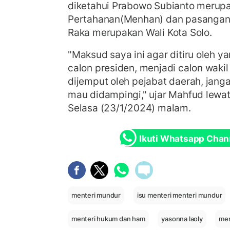
diketahui Prabowo Subianto merup
Pertahanan(Menhan) dan pasangan
Raka merupakan Wali Kota Solo.
"Maksud saya ini agar ditiru oleh ya
calon presiden, menjadi calon waki
dijemput oleh pejabat daerah, jang
mau didampingi," ujar Mahfud lewat
Selasa (23/1/2024) malam.
Ikuti Whatsapp Chan
menteri mundur
isu menteri menteri mundur
menteri hukum dan ham
yasonna laoly
me