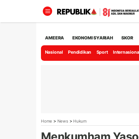
AMEERA
EKONOMI SYARIAH
SKOR
Nasional
Pendidikan
Sport
Internasiona
>
>
Home
News
Hukum
Menkumham Yasonn