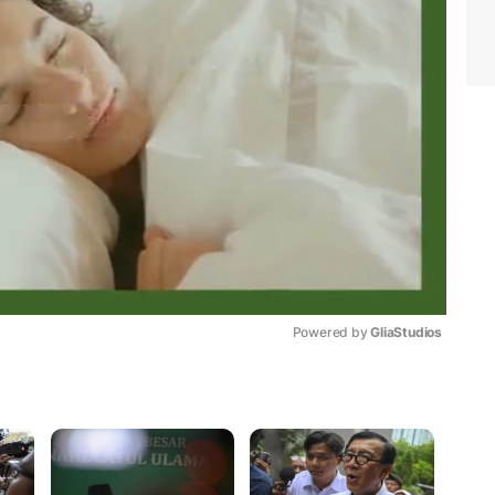
Powered by 
GliaStudios
Mute