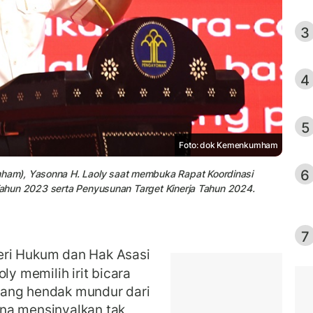
3
4
5
Foto: dok Kemenkumham
6
am), Yasonna H. Laoly saat membuka Rapat Koordinasi
 Tahun 2023 serta Penyusunan Target Kinerja Tahun 2024.
7
ri Hukum dan Hak Asasi
 memilih irit bicara
yang hendak mundur dari
na mensinyalkan tak