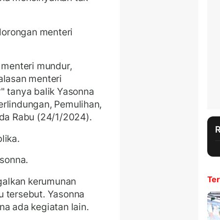
dorongan menteri
n menteri mundur,
alasan menteri
" tanya balik Yasonna
erlindungan, Pemulihan,
ada Rabu (24/1/2024).
lika.
asonna.
Ter
galkan kerumunan
u tersebut. Yasonna
na ada kegiatan lain.