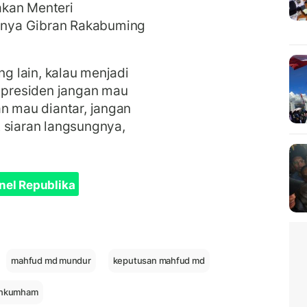
akan Menteri
nya Gibran Rakabuming
ng lain, kalau menjadi
l presiden jangan mau
an mau diantar, jangan
 siaran langsungnya,
nel Republika
mahfud md mundur
keputusan mahfud md
nkumham