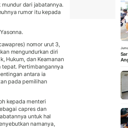
 mundur dari jabatannya.
uhnya rumor itu kepada
r Yasonna.
cawapres) nomor urut 3,
Juma
kan mengundurkan diri
Sar
itik, Hukum, dan Keamanan
Ang
tepat. Pertimbangannya
entingan antara ia
tan pada pemilihan
toh kepada menteri
ebagai capres dan
abatannya untuk hal
 menyebutkan namanya,