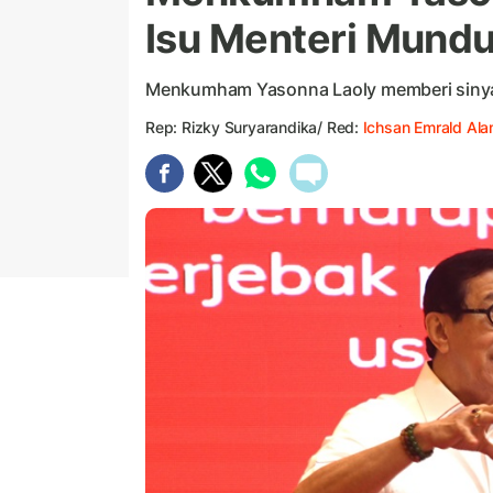
Isu Menteri Mundu
Menkumham Yasonna Laoly memberi sinyal
Rep: Rizky Suryarandika/ Red:
Ichsan Emrald Al