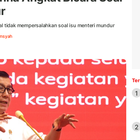
r
 tidak mempersalahkan soal isu menteri mundur
amsyah
Ter
1
2