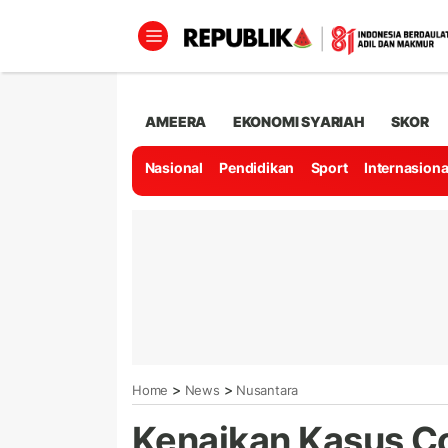
AMEERA
EKONOMI SYARIAH
SKOR
Nasional
Pendidikan
Sport
Internasiona
>
>
Home
News
Nusantara
Kenaikan Kasus Co