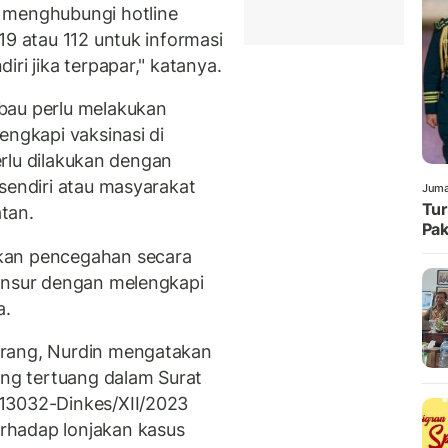
 menghubungi hotline
19 atau 112 untuk informasi
ri jika terpapar," katanya.
bau perlu melakukan
engkapi vaksinasi di
perlu dilakukan dengan
sendiri atau masyarakat
Juma
Tur
tan.
Pak
kan pencegahan secara
 unsur dengan melengkapi
a.
erang, Nurdin mengatakan
ang tertuang dalam Surat
13032-Dinkes/XII/2023
rhadap lonjakan kasus