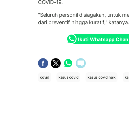
COVID-19.
"Seluruh personil disiagakan, untuk m
dari preventif hingga kuratif," katanya
Ikuti Whatsapp Chan
covid
kasus covid
kasus covid naik
ka