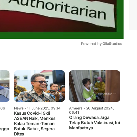
Powered by 
GliaStudios
Mute
:06
News
- 11 June 2025, 09:14
Ameera
- 26 August 2024,
06:41
Kasus Covid-19 di
Orang Dewasa Juga
ASEAN Naik, Menkes:
Tetap Butuh Vaksinasi, Ini
Kalau Teman-Teman
Manfaatnya
ngga
Batuk-Batuk, Segera
Dites