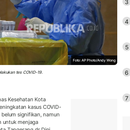
3
4
5
Foto: AP Photo/Andy Wong
6
elakukan tes COVID-19.
7
as Kesehatan Kota
ningkatan kasus COVID-
 belum signifikan, namun
in untuk menjaga
ta Tangerang dr Dini