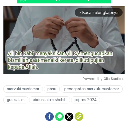
Baca selengkapnya
arrow_forward_ios
Powered by 
GliaStudios
marzuki mustamar
pbnu
pencopotan marzuki mustamar
Mute
gus salam
abdussalam shohib
pilpres 2024