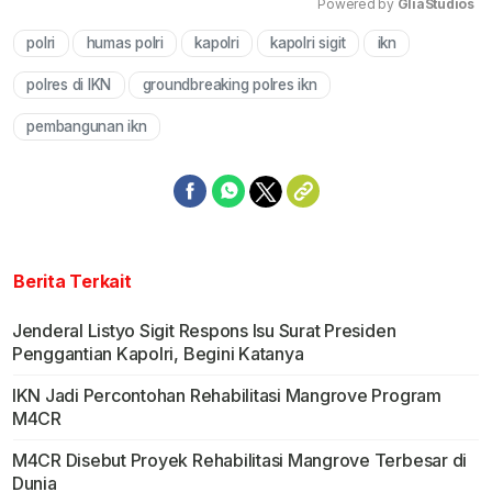
Powered by 
GliaStudios
polri
humas polri
kapolri
kapolri sigit
ikn
Mute
polres di IKN
groundbreaking polres ikn
pembangunan ikn
Berita Terkait
Jenderal Listyo Sigit Respons Isu Surat Presiden
Penggantian Kapolri, Begini Katanya
IKN Jadi Percontohan Rehabilitasi Mangrove Program
M4CR
M4CR Disebut Proyek Rehabilitasi Mangrove Terbesar di
Dunia