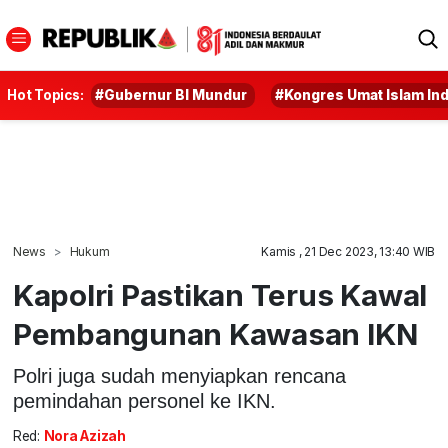
Hot Topics:
#Gubernur BI Mundur
#Kongres Umat Islam In
News
Hukum
Kamis , 21 Dec 2023, 13:40 WIB
Kapolri Pastikan Terus Kawal
Pembangunan Kawasan IKN
Polri juga sudah menyiapkan rencana
pemindahan personel ke IKN.
Red:
Nora Azizah