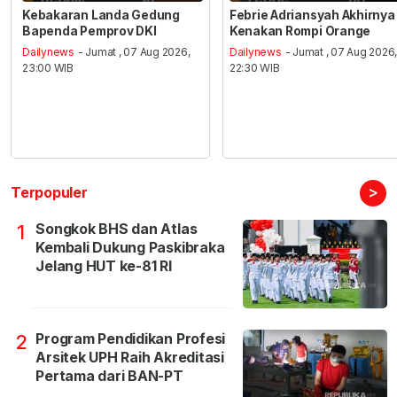
Kebakaran Landa Gedung
Febrie Adriansyah Akhirnya
Bapenda Pemprov DKI
Kenakan Rompi Orange
Dailynews
- Jumat , 07 Aug 2026,
Dailynews
- Jumat , 07 Aug 2026
23:00 WIB
22:30 WIB
>
Terpopuler
Songkok BHS dan Atlas
1
Kembali Dukung Paskibraka
Jelang HUT ke-81 RI
Program Pendidikan Profesi
2
Arsitek UPH Raih Akreditasi
Pertama dari BAN-PT