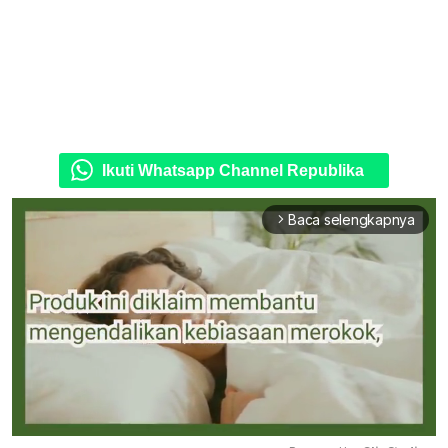
Ikuti Whatsapp Channel Republika
Baca selengkapnya
arrow_forward_ios