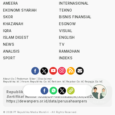
AMEERA
INTERNASIONAL
EKONOMI SYARIAH
TEKNO
SKOR
BISNIS FINANSIAL
KHAZANAH
ESGNOW
IQRA
VISUAL
ISLAM DIGEST
ENGLISH
NEWS
TV
ANALISIS
RAMADHAN
SPORT
INDEKS
About Us
|
Pedoman Siber
|
Disclaimer
Republika.id
|
Ihram.republika.co.id
|
Retizen.id
|
Rejabar.co.id
|
Rejogja.co.id
|
Republika telah diverifikasi oleh Dewan Pers
Sertifikat Nomor 1058/DP-Verifikasi/K/XII/2022
https://dewanpers.or.id/data/perusahaanpers
Ask me!
© 2026 PT Republika Media Mandiri - All Rights Reserved.