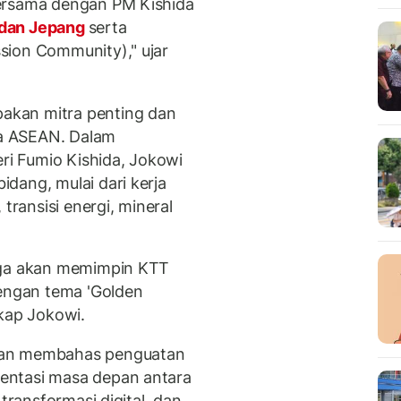
ersama dengan PM Kishida
dan Jepang
serta
sion Community)," ujar
akan mitra penting dan
uga ASEAN. Dalam
i Fumio Kishida, Jokowi
dang, mulai dari kerja
transisi energi, mineral
uga akan memimpin KTT
ngan tema 'Golden
gkap Jokowi.
kan membahas penguatan
entasi masa depan antara
transformasi digital, dan