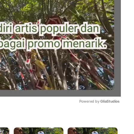
Powered by 
GliaStudios
Mute