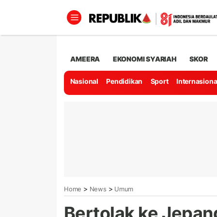
AMEERA
EKONOMI SYARIAH
SKOR
Nasional
Pendidikan
Sport
Internasiona
>
>
Home
News
Umum
Bertolak ke Jepan