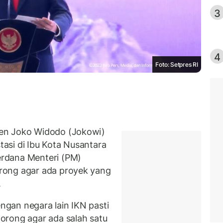
3
4
Foto: Setpres RI
en Joko Widodo (Jokowi)
asi di Ibu Kota Nusantara
rdana Menteri (PM)
rong agar ada proyek yang
.
engan negara lain IKN pasti
orong agar ada salah satu