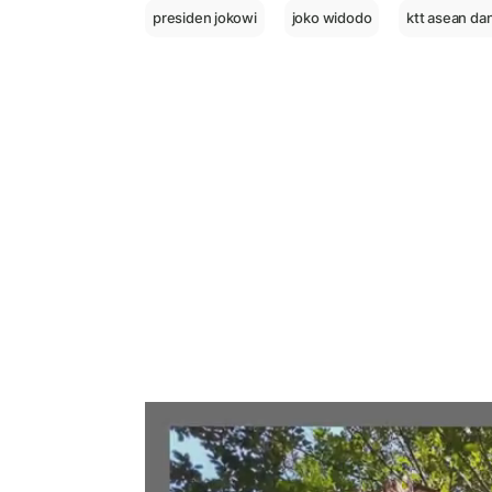
presiden jokowi
joko widodo
ktt asean da