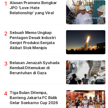
Alasan Pramono Bongkar
1
JPO ‘Love-Hate
Relationship’ yang Viral
Sebuah Memo Ungkap
2
Pentagon Desak Industri
Genjot Produksi Senjata
Akibat Stok Menipis
Belasan Jenazah Syuhada
3
Kembali Ditemukan di
Reruntuhan di Gaza
Tiga Bulan Ditempa,
4
Banteng Jakarta FC Bidik
Gelar Soekarno Cup 2026