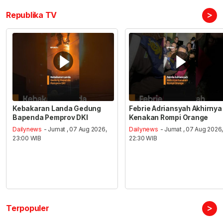
>
Republika TV
Kebakaran Landa Gedung
Febrie Adriansyah Akhirnya
Bapenda Pemprov DKI
Kenakan Rompi Orange
Dailynews
- Jumat , 07 Aug 2026,
Dailynews
- Jumat , 07 Aug 2026
23:00 WIB
22:30 WIB
>
Terpopuler