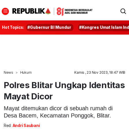
Hot Topics:
#Gubernur BI Mundur
#Kongres Umat Islam In
News
Hukum
Kamis , 23 Nov 2023, 18:47 WIB
Polres Blitar Ungkap Identitas
Mayat Dicor
Mayat ditemukan dicor di sebuah rumah di
Desa Bacem, Kecamatan Ponggok, Blitar.
Red:
Andri Saubani