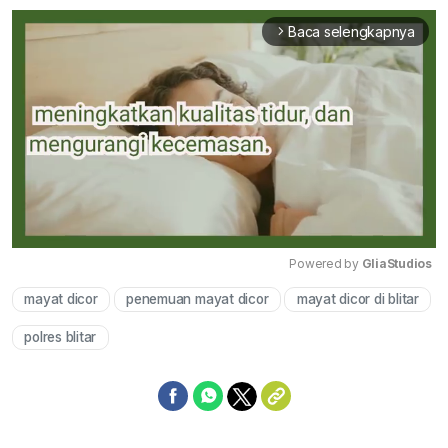
Baca selengkapnya
arrow_forward_ios
Powered by 
GliaStudios
mayat dicor
penemuan mayat dicor
mayat dicor di blitar
Mute
polres blitar