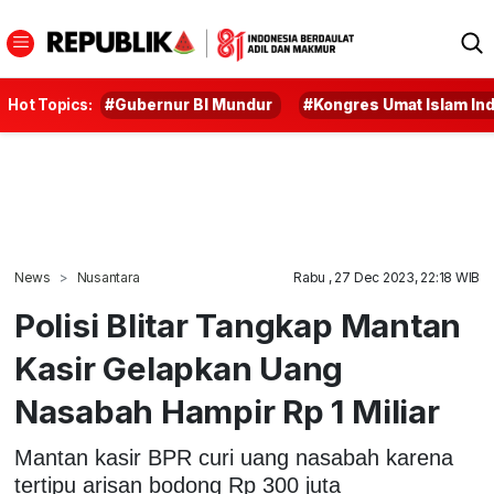
Hot Topics:
#Gubernur BI Mundur
#Kongres Umat Islam In
News
Nusantara
Rabu , 27 Dec 2023, 22:18 WIB
Polisi Blitar Tangkap Mantan
Kasir Gelapkan Uang
Nasabah Hampir Rp 1 Miliar
Mantan kasir BPR curi uang nasabah karena
tertipu arisan bodong Rp 300 juta