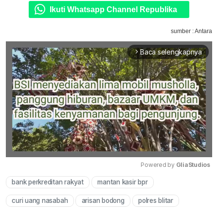
Ikuti Whatsapp Channel Republika
sumber : Antara
Baca selengkapnya
arrow_forward_ios
Powered by 
GliaStudios
bank perkreditan rakyat
mantan kasir bpr
Mute
curi uang nasabah
arisan bodong
polres blitar