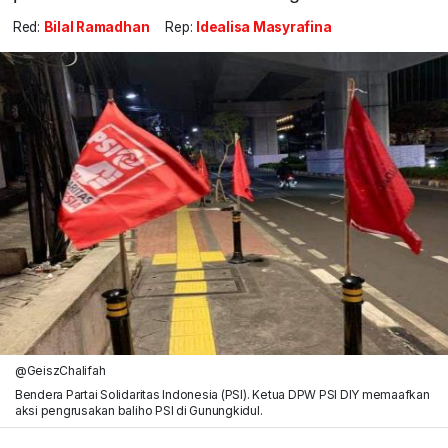
Red:
Bilal Ramadhan
Rep:
Idealisa Masyrafina
@GeiszChalifah
Bendera Partai Solidaritas Indonesia (PSI). Ketua DPW PSI DIY memaafkan
aksi pengrusakan baliho PSI di Gunungkidul.