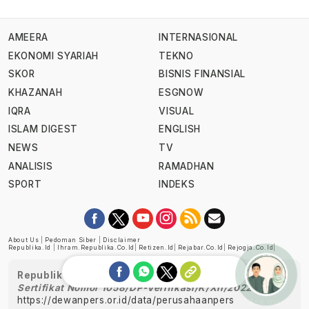
AMEERA
INTERNASIONAL
EKONOMI SYARIAH
TEKNO
SKOR
BISNIS FINANSIAL
KHAZANAH
ESGNOW
IQRA
VISUAL
ISLAM DIGEST
ENGLISH
NEWS
TV
ANALISIS
RAMADHAN
SPORT
INDEKS
About Us
|
Pedoman Siber
|
Disclaimer
Republika.id
|
Ihram.republika.co.id
|
Retizen.id
|
Rejabar.co.id
|
Rejogja.co.id
|
Republika telah diverifikasi oleh Dewan Pers
Sertifikat Nomor 1058/DP-Verifikasi/K/XII/2022
https://dewanpers.or.id/data/perusahaanpers
Ask me!