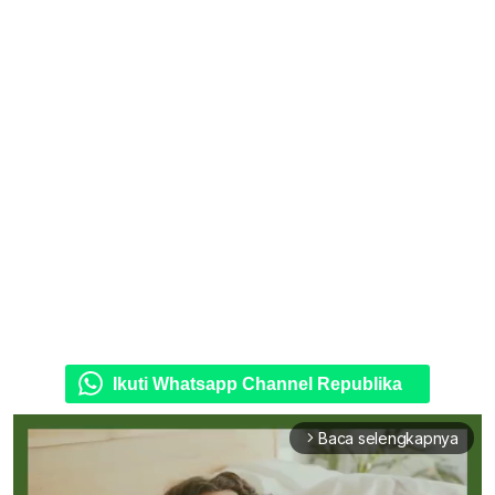
Ikuti Whatsapp Channel Republika
Baca selengkapnya
arrow_forward_ios