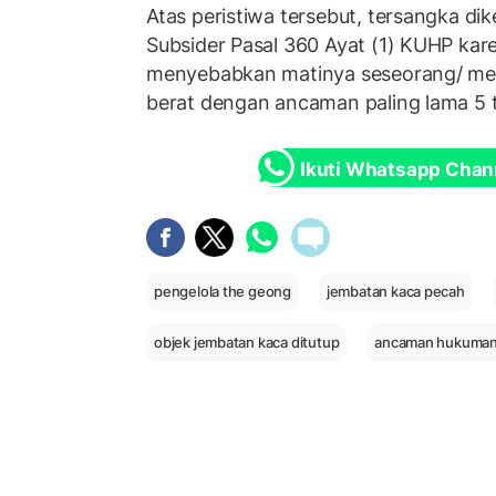
Atas peristiwa tersebut, tersangka d
Subsider Pasal 360 Ayat (1) KUHP kare
menyebabkan matinya seseorang/ me
berat dengan ancaman paling lama 5 
Ikuti Whatsapp Chan
pengelola the geong
jembatan kaca pecah
objek jembatan kaca ditutup
ancaman hukuman 