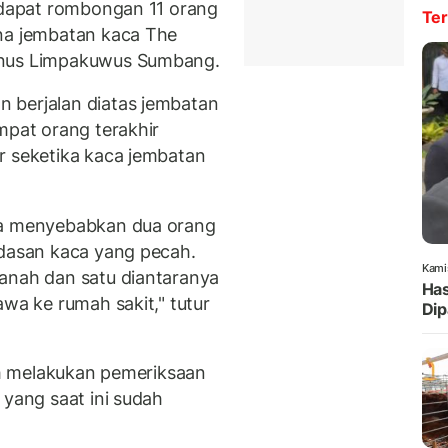
erdapat rombongan 11 orang
Ter
ana jembatan kaca The
inus Limpakuwus Sumbang.
 berjalan diatas jembatan
mpat orang terakhir
r seketika kaca jembatan
ga menyebabkan dua orang
ndasan kaca yang pecah.
Kami
anah dan satu diantaranya
Has
awa ke rumah sakit," tutur
Dip
lah melakukan pemeriksaan
 yang saat ini sudah