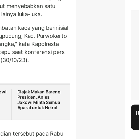
ebut menyebabkan satu
lainya luka-luka.
batan kaca yang berinisial
gpucung, Kec. Purwokerto
angka," kata Kapolresta
epu saat konferensi pers
(30/10/23).
owi
Diajak Makan Bareng
Presiden, Anies:
Jokowi Minta Semua
Aparat untuk Netral
adian tersebut pada Rabu