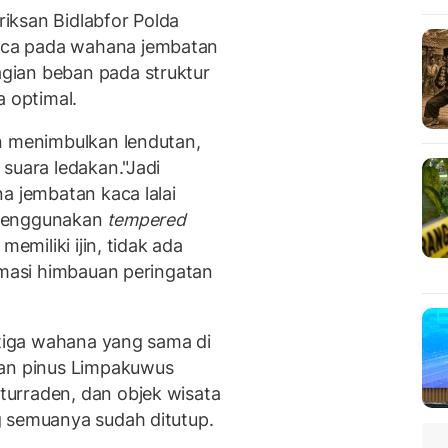
iksan Bidlabfor Polda
ca pada wahana jembatan
gian beban pada struktur
a optimal.
n menimbulkan lendutan,
suara ledakan."Jadi
a jembatan kaca lalai
 menggunakan
tempered
memiliki ijin, tidak ada
rmasi himbauan peringatan
 tiga wahana yang sama di
tan pinus Limpakuwus
urraden, dan objek wisata
g semuanya sudah ditutup.