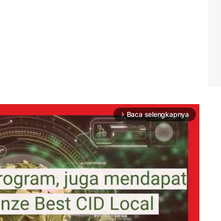
Baca selengkapnya
arrow_forward_ios