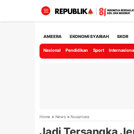
AMEERA
EKONOMI SYARIAH
SKOR
Nasional
Pendidikan
Sport
Internasiona
>
>
Home
News
Nusantara
Jadi Tersangka J