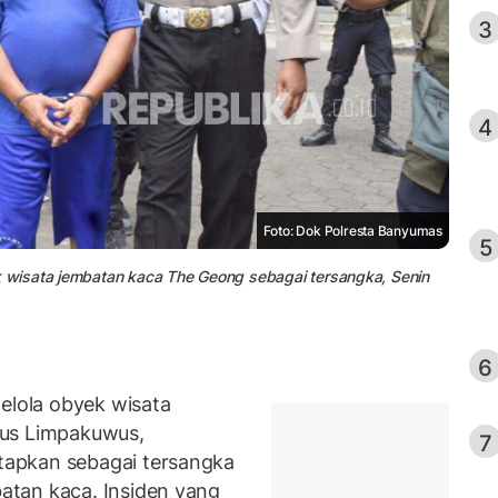
3
4
Foto: Dok Polresta Banyumas
5
wisata jembatan kaca The Geong sebagai tersangka, Senin
6
lola obyek wisata
nus Limpakuwus,
7
apkan sebagai tersangka
tan kaca. Insiden yang