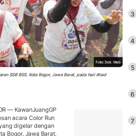
3
4
Foto: Dok. Web
5
ajaran SSB BSS, Kota Bogor, Jawa Barat, pada hari Ahad
6
OR — KawanJuangGP
san acara Color Run
7
 yang digelar dengan
ta Bogor, Jawa Barat,