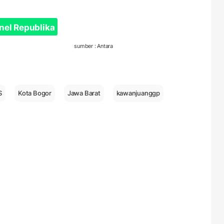
nel Republika
sumber : Antara
S
Kota Bogor
Jawa Barat
kawanjuanggp