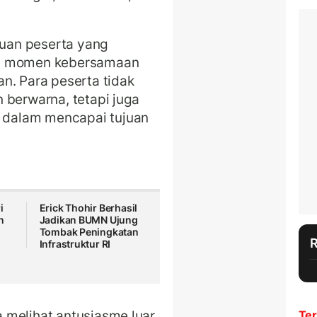
buan peserta yang
an momen kebersamaan
n. Para peserta tidak
 berwarna, tetapi juga
dalam mencapai tujuan
i
Erick Thohir Berhasil
n
Jadikan BUMN Ujung
Tombak Peningkatan
Infrastruktur RI
 melihat antusiasme luar
Ter