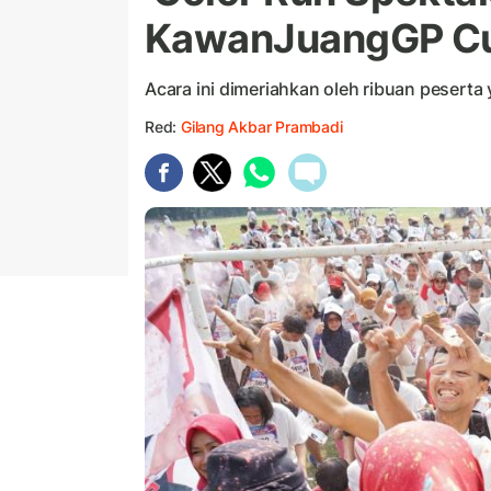
KawanJuangGP Cu
Acara ini dimeriahkan oleh ribuan pesert
Red:
Gilang Akbar Prambadi