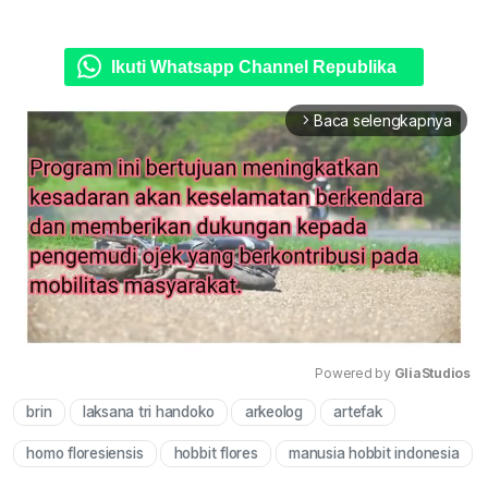
Ikuti Whatsapp Channel Republika
Baca selengkapnya
arrow_forward_ios
Powered by 
GliaStudios
brin
laksana tri handoko
arkeolog
artefak
Mute
homo floresiensis
hobbit flores
manusia hobbit indonesia