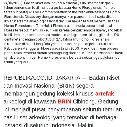
(4/10/2023). Badan Riset dan Inovasi Nasional (BRIN) memperingati 20
tahun penemuan fosil manusia purba atau Homo Floresiensis. Pameran
tersebut bertajuk The Commemoration of the 20th Anniversary of Homo
Floresiensis Discovery dengan menyajikan pameran fosil serta diksusi
ilmiah bersama arkeolog nasional dan luar negeri terkait penemuan fosil
Homo Floresiensis. The Hobit Flores atau manusia purba kerdil asal
Flores tersebut memiliki keunikan karena bentuk tengkoraknya yang lebih
kecil dari tengkorak manusia modern dan juga memiliki tinggi badan 106
centimeter dengan bobot tubuh 27,5 kilogram. Homo Floresiensis
ditemukan di situs Liang Boa yang merupakan gua di perbukitan karst
Kabupaten Manggarai, Flores pada tahun 2003. Meski demikian proses
penelitaian tersebut sudah berlangsung dari tahun 1965. Berdasarkan hasil
uji laboratorium, fosil Homo Floresiensis berusia sekitar tiga puluhan ribu
tahun yang lalu.
REPUBLIKA.CO.ID, JAKARTA — Badan Riset
dan Inovasi Nasional (BRIN) segera
membangun gedung koleksi khusus
artefak
arkeologi di kawasan
BRIN
Cibinong. Gedung
ini menjadi pusat penyimpanan seluruh temuan
hasil riset arkeologi yang tersebar di berbagai
instansi di seluruh Indonesia. Hal ini