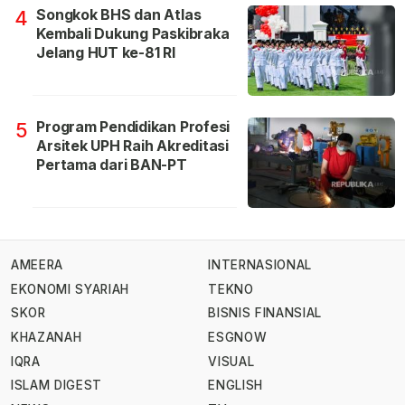
Songkok BHS dan Atlas
4
Kembali Dukung Paskibraka
Jelang HUT ke-81 RI
Program Pendidikan Profesi
5
Arsitek UPH Raih Akreditasi
Pertama dari BAN-PT
AMEERA
INTERNASIONAL
EKONOMI SYARIAH
TEKNO
SKOR
BISNIS FINANSIAL
KHAZANAH
ESGNOW
IQRA
VISUAL
ISLAM DIGEST
ENGLISH