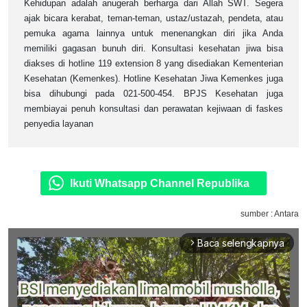
Kehidupan adalah anugerah berharga dari Allah SWT. Segera
ajak bicara kerabat, teman-teman, ustaz/ustazah, pendeta, atau
pemuka agama lainnya untuk menenangkan diri jika Anda
memiliki gagasan bunuh diri. Konsultasi kesehatan jiwa bisa
diakses di hotline 119 extension 8 yang disediakan Kementerian
Kesehatan (Kemenkes). Hotline Kesehatan Jiwa Kemenkes juga
bisa dihubungi pada 021-500-454. BPJS Kesehatan juga
membiayai penuh konsultasi dan perawatan kejiwaan di faskes
penyedia layanan
Ikuti Whatsapp Channel Republika
sumber : Antara
Baca selengkapnya
arrow_forward_ios