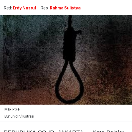
Red:
Erdy Nasrul
Rep:
Rahma Sulistya
Max Pixel
Bunuh diri/ilustrasi