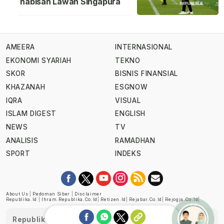
habisan Lawan Singapura
AMEERA
INTERNASIONAL
EKONOMI SYARIAH
TEKNO
SKOR
BISNIS FINANSIAL
KHAZANAH
ESGNOW
IQRA
VISUAL
ISLAM DIGEST
ENGLISH
NEWS
TV
ANALISIS
RAMADHAN
SPORT
INDEKS
About Us
|
Pedoman Siber
|
Disclaimer
Republika.id
|
Ihram.republika.co.id
|
Retizen.id
|
Rejabar.co.id
|
Rejogja.co.id
|
Republika telah diverifikasi oleh Dewan Pers