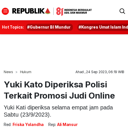
Hot Topics:
#Gubernur BI Mundur
#Kongres Umat Islam In
News
Hukum
Ahad , 24 Sep 2023, 06:19 WIB
Yuki Kato Diperiksa Polisi
Terkait Promosi Judi Online
Yuki Kati diperiksa selama empat jam pada
Sabtu (23/9/2023).
Red:
Friska Yolandha
Rep:
Ali Mansur