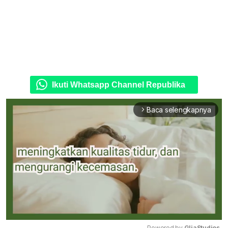
Ikuti Whatsapp Channel Republika
Baca selengkapnya
arrow_forward_ios
Powered by 
GliaStudios