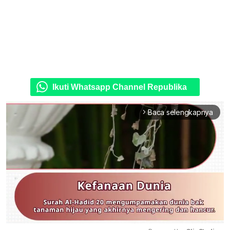
Ikuti Whatsapp Channel Republika
Baca selengkapnya
arrow_forward_ios