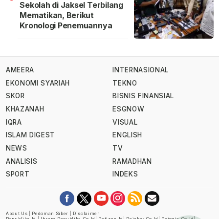
Sekolah di Jaksel Terbilang
Mematikan, Berikut
Kronologi Penemuannya
AMEERA
INTERNASIONAL
EKONOMI SYARIAH
TEKNO
SKOR
BISNIS FINANSIAL
KHAZANAH
ESGNOW
IQRA
VISUAL
ISLAM DIGEST
ENGLISH
NEWS
TV
ANALISIS
RAMADHAN
SPORT
INDEKS
About Us
|
Pedoman Siber
|
Disclaimer