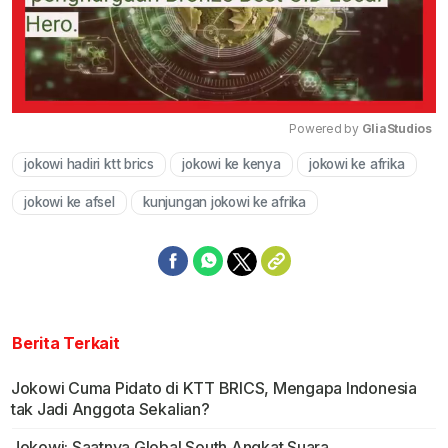
Powered by 
GliaStudios
jokowi hadiri ktt brics
jokowi ke kenya
jokowi ke afrika
Mute
jokowi ke afsel
kunjungan jokowi ke afrika
Berita Terkait
Jokowi Cuma Pidato di KTT BRICS, Mengapa Indonesia
tak Jadi Anggota Sekalian?
Jokowi: Saatnya Global South Angkat Suara