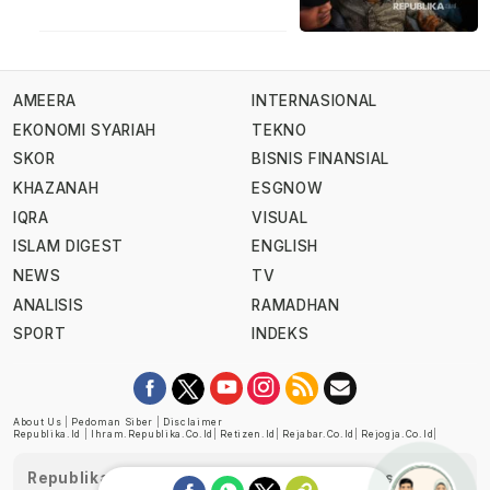
AMEERA
INTERNASIONAL
EKONOMI SYARIAH
TEKNO
SKOR
BISNIS FINANSIAL
KHAZANAH
ESGNOW
IQRA
VISUAL
ISLAM DIGEST
ENGLISH
NEWS
TV
ANALISIS
RAMADHAN
SPORT
INDEKS
About Us
|
Pedoman Siber
|
Disclaimer
Republika.id
|
Ihram.republika.co.id
|
Retizen.id
|
Rejabar.co.id
|
Rejogja.co.id
|
Republika telah diverifikasi oleh Dewan Pers