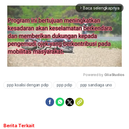
Baca selengkapnya
arrow_forward_ios
Powered by 
GliaStudios
ppp koalisi dengan pdip
ppp pdip
ppp sandiaga uno
Mute
Berita Terkait