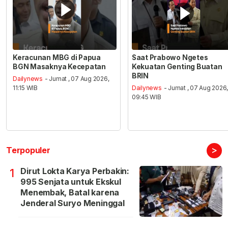
Keracunan MBG di Papua
Saat Prabowo Ngetes
BGN Masaknya Kecepatan
Kekuatan Genting Buatan
BRIN
Dailynews
- Jumat , 07 Aug 2026,
11:15 WIB
Dailynews
- Jumat , 07 Aug 2026
09:45 WIB
>
Terpopuler
Dirut Lokta Karya Perbakin:
1
995 Senjata untuk Ekskul
Menembak, Batal karena
Jenderal Suryo Meninggal