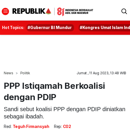
Hot Topics:
#Gubernur BI Mundur
#Kongres Umat Islam In
News
Politik
Jumat , 11 Aug 2023, 13:48 WIB
PPP Istiqamah Berkoalisi
dengan PDIP
Sandi sebut koalisi PPP dengan PDIP diniatkan
sebagai ibadah.
Red:
Teguh Firmansyah
Rep:
C02