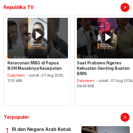
>
Republika TV
Keracunan MBG di Papua
Saat Prabowo Ngetes
BGN Masaknya Kecepatan
Kekuatan Genting Buatan
BRIN
Dailynews
- Jumat , 07 Aug 2026,
11:15 WIB
Dailynews
- Jumat , 07 Aug 2026
09:45 WIB
>
Terpopuler
RI dan Negara Arab Kutuk
1