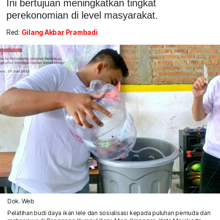
Ini bertujuan meningkatkan tingkat
perekonomian di level masyarakat.
Red:
Gilang Akbar Prambadi
Dok. Web
Pelatihan budi daya ikan lele dan sosialisasi kepada puluhan pemuda dan