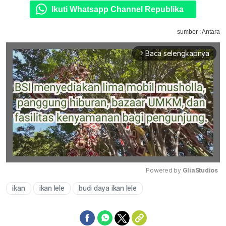
Ikuti Whatsapp Channel Republika
sumber : Antara
Baca selengkapnya
arrow_forward_ios
Powered by 
GliaStudios
ikan
ikan lele
budi daya ikan lele
Mute