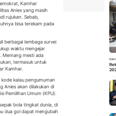
 Demokrat, Kamhar
itas Anies yang masih
di rujukan. Sebab,
enuhnya bisa terekam pada
il berbagai lembaga survei
 cukup waktu mengejar
n. Memang mesti ada
Kami
kukan, termasuk untuk
Rek
jar Kamhar.
202
 kode kalau pengumuman
g Anies akan dilakukan di
misi Pemilihan Umum (KPU).
epak bola tingkat dunia, di
tau dua gol dapat mengubah