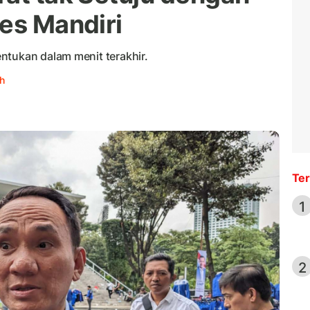
ies Mandiri
ntukan dalam menit terakhir.
h
Ter
1
2