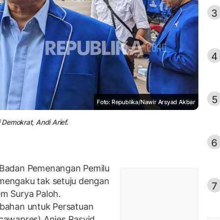
3
4
5
Foto: Republika/Nawir Arsyad Akbar
Demokrat, Andi Arief.
6
 Badan Pemenangan Pemilu
f mengaku tak setuju dengan
7
m Surya Paloh.
rubahan untuk Persatuan
cawapres) Anies Rasyid