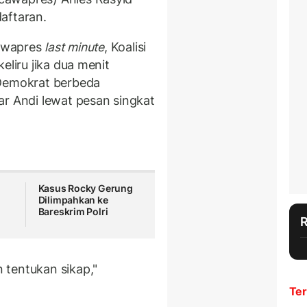
aftaran.
cawapres
last minute
, Koalisi
eliru jika dua menit
 Demokrat berbeda
ar Andi lewat pesan singkat
Kasus Rocky Gerung
i
Dilimpahkan ke
Bareskrim Polri
 tentukan sikap,"
Ter