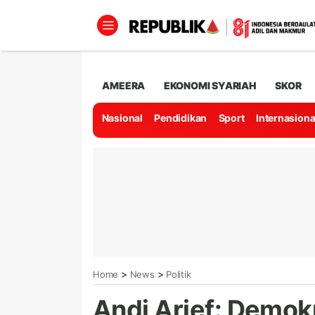
AMEERA
EKONOMI SYARIAH
SKOR
Nasional
Pendidikan
Sport
Internasiona
>
>
Home
News
Politik
Andi Arief: Demok