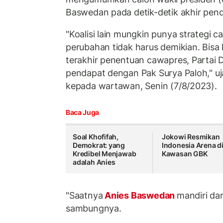
Baswedan pada detik-detik akhir pend
"Koalisi lain mungkin punya strategi 
perubahan tidak harus demikian. Bisa k
terakhir penentuan cawapres, Partai
pendapat dengan Pak Surya Paloh," uj
kepada wartawan, Senin (7/8/2023).
Baca Juga
Soal Khofifah,
Jokowi Resmikan
Demokrat: yang
Indonesia Arena d
Kredibel Menjawab
Kawasan GBK
adalah Anies
"Saatnya
Anies Baswedan
mandiri dan
sambungnya.