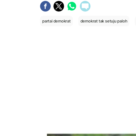
partai demokrat
demokrat tak setuju paloh