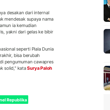
ya desakan dari internal
ntuk mendesak supaya nama
amun ia kemudian
, yakni dari gelas ke bibir
asional seperti Piala Dunia
akhir, bisa berubah
 Jadi pengumuman cawapres
k solid," kata
Surya Paloh
nel Republika