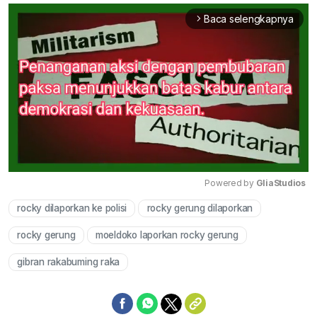
Baca selengkapnya
arrow_forward_ios
Powered by 
GliaStudios
rocky dilaporkan ke polisi
rocky gerung dilaporkan
Mute
rocky gerung
moeldoko laporkan rocky gerung
gibran rakabuming raka