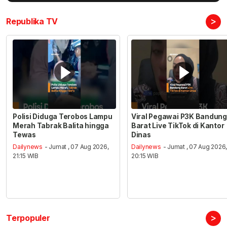
>
Republika TV
Polisi Diduga Terobos Lampu
Viral Pegawai P3K Bandung
Merah Tabrak Balita hingga
Barat Live TikTok di Kantor
Tewas
Dinas
Dailynews
- Jumat , 07 Aug 2026,
Dailynews
- Jumat , 07 Aug 2026
21:15 WIB
20:15 WIB
>
Terpopuler