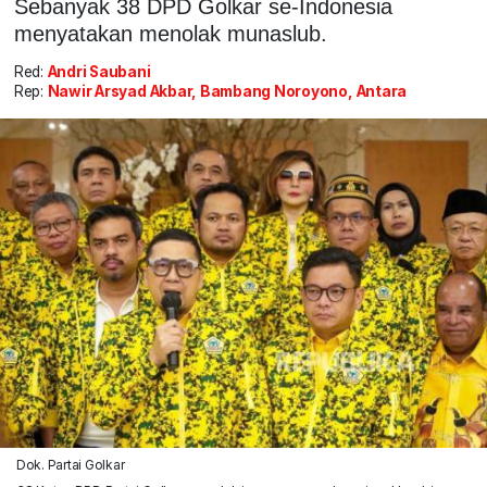
Sebanyak 38 DPD Golkar se-Indonesia
menyatakan menolak munaslub.
Red:
Andri Saubani
Rep:
Nawir Arsyad Akbar, Bambang Noroyono, Antara
Dok. Partai Golkar