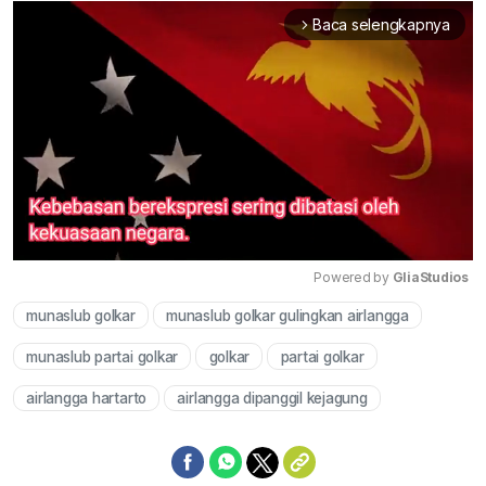
Baca selengkapnya
arrow_forward_ios
Powered by 
GliaStudios
munaslub golkar
munaslub golkar gulingkan airlangga
Mute
munaslub partai golkar
golkar
partai golkar
airlangga hartarto
airlangga dipanggil kejagung