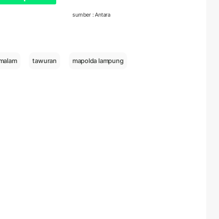
sumber : Antara
 malam
tawuran
mapolda lampung