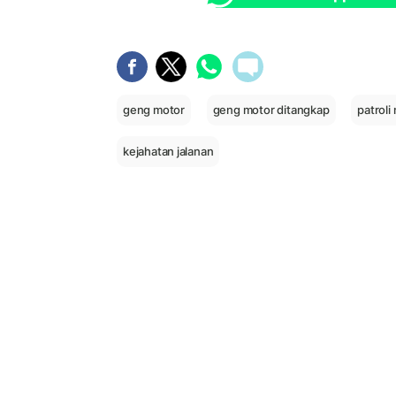
geng motor
geng motor ditangkap
patroli
kejahatan jalanan