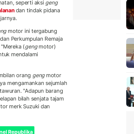
atan, seperti aksi
geng
alanan
dan tindak pidana
jarnya.
eng
motor ini tergabung
k dan Perkumpulan Remaja
 "Mereka (
geng
motor)
ntuk mendalami
mbilan orang
geng
motor
knya mengamankan sejumlah
 tawuran. "Adapun barang
elapan bilah senjata tajam
otor merk Suzuki dan
nel Republika