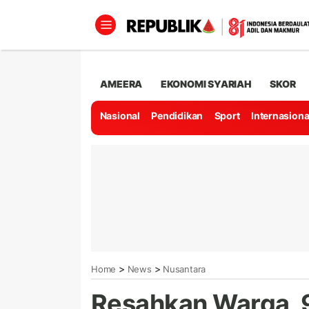
AMEERA
EKONOMI SYARIAH
SKOR
Nasional
Pendidikan
Sport
Internasiona
>
>
Home
News
Nusantara
Resahkan Warga, 