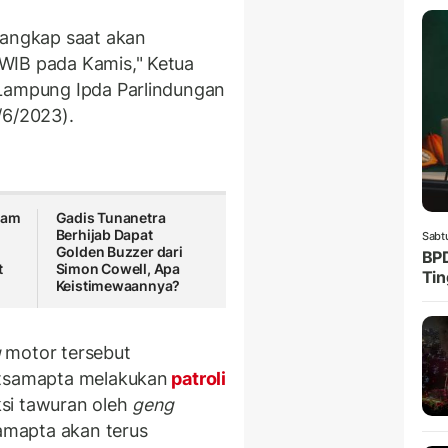
 tangkap saat akan
 WIB pada Kamis," Ketua
 Lampung Ipda Parlindungan
/6/2023).
cam
Gadis Tunanetra
Berhijab Dapat
Sabt
Golden Buzzer dari
BPD
t
Simon Cowell, Apa
Tin
Keistimewaannya?
g
motor tersebut
itsamapta melakukan
patroli
si tawuran oleh
geng
samapta akan terus