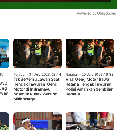
Powered by 
GliaStudios
Mute
6,
Rejabar
- 31 July 2026, 23:44
Rejabar
- 29 July 2026, 19:33
Tak Bertemu Lawan Saat
Viral Geng Motor Bawa
 352
Hendak Tawuran, Geng
Katana Hendak Tawuran,
dung
Motor di Indramayu
Polisi Amankan Sembilan
awan
Ngamuk Rusak Warung
Remaja
Milik Warga