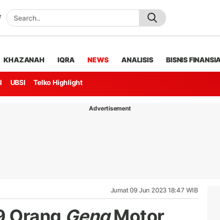
KHAZANAH
IQRA
NEWS
ANALISIS
BISNIS FINANSI
l
UBSI
Telko Highlight
Advertisement
Jumat 09 Jun 2023 18:47 WIB
9 Orang
Geng
Motor