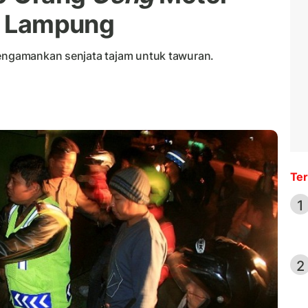
di Lampung
mengamankan senjata tajam untuk tawuran.
Ter
1
2