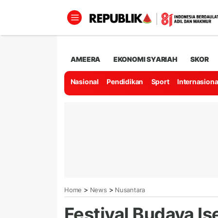
AMEERA
EKONOMI SYARIAH
SKOR
Nasional
Pendidikan
Sport
Internasiona
>
>
Home
News
Nusantara
Festival Budaya I