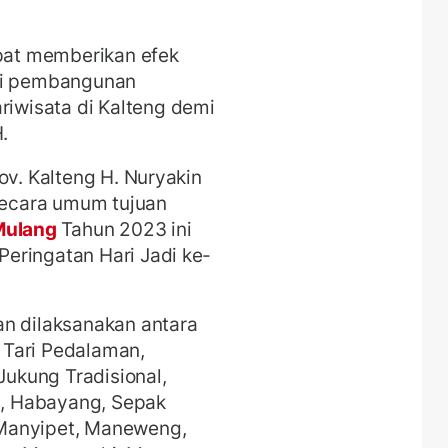
apat memberikan efek
agi pembangunan
wisata di Kalteng demi
.
ov. Kalteng H. Nuryakin
ecara umum tujuan
Mulang
Tahun 2023 ini
eringatan Hari Jadi ke-
an dilaksanakan antara
, Tari Pedalaman,
Jukung Tradisional,
, Habayang, Sepak
Manyipet, Maneweng,