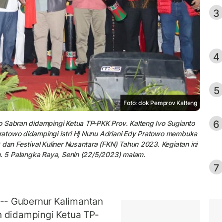
3
4
5
Foto: dok Pemprov Kalteng
6
o Sabran didampingi Ketua TP-PKK Prov. Kalteng Ivo Sugianto
atowo didampingi istri Hj Nunu Adriani Edy Pratowo membuka
dan Festival Kuliner Nusantara (FKN) Tahun 2023. Kegiatan ini
m. 5 Palangka Raya, Senin (22/5/2023) malam.
7
- Gubernur Kalimantan
n didampingi Ketua TP-