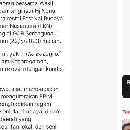
Sabran bersama Wakil
ampingi istri Hj Nunu
a resmi Festival Budaya
iner Nusantara (FKN)
ng di GOR Serbaguna Jl.
Senin (22/5/2023) malam.
ini, yakni
The Beauty of
alam Keberagaman,
n relevan dengan kondisi
atowo, saat membacakan
g mengutarakan FBIM
 menghadirkan ragam
u seni dan budaya, dalam
Ter
 daerah yang
arifan lokal, dan seni