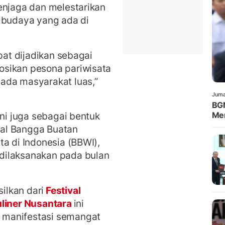
enjaga dan melestarikan
an budaya yang ada di
pat dijadikan sebagai
osikan pesona pariwisata
ada masyarakat luas,”
Juma
BGN
ini juga sebagai bentuk
Men
al Bangga Buatan
ta di Indonesia (BBWI),
dilaksanakan pada bulan
ilkan dari
Festival
uliner Nusantara
ini
 manifestasi semangat