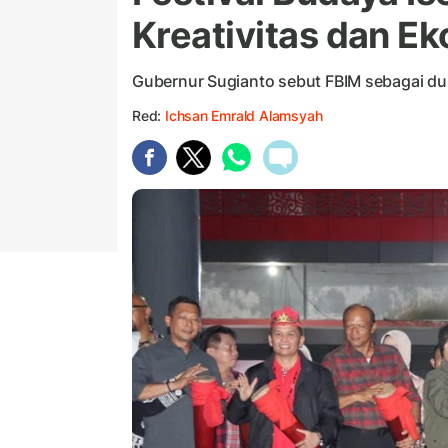
Kreativitas dan E
Gubernur Sugianto sebut FBIM sebagai d
Red:
Ichsan Emrald Alamsyah