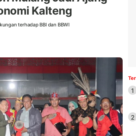
konomi Kalteng
ukungan terhadap BBI dan BBWI
Ter
1
2