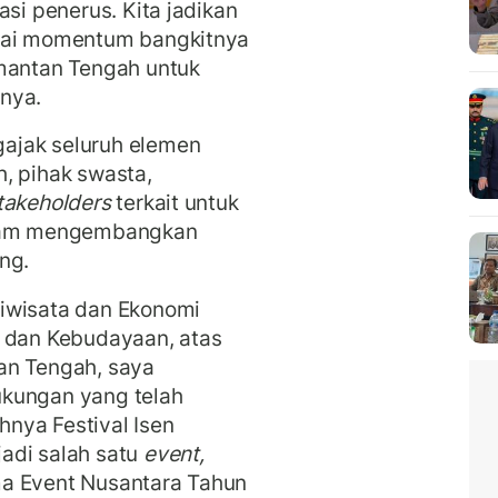
asi penerus. Kita jadikan
gai momentum bangkitnya
imantan Tengah untuk
nya.
ajak seluruh elemen
, pihak swasta,
takeholders
terkait untuk
alam mengembangkan
ng.
iwisata dan Ekonomi
n dan Kebudayaan, atas
an Tengah, saya
ukungan yang telah
ihnya Festival Isen
adi salah satu
event,
ma Event Nusantara Tahun