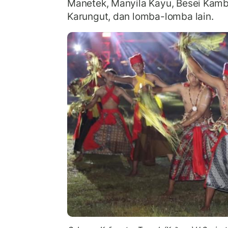
Manetek, Manyila Kayu, Besei Kam
Karungut, dan lomba-lomba lain.