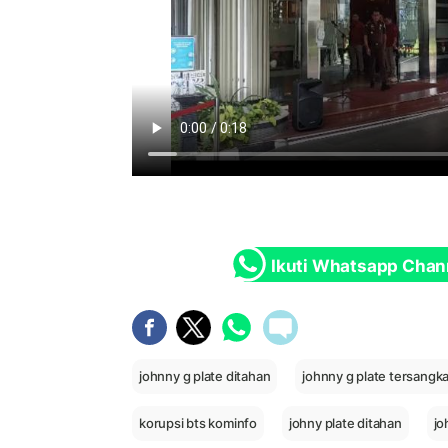
Ikuti Whatsapp Chan
johnny g plate ditahan
johnny g plate tersangk
korupsi bts kominfo
johny plate ditahan
jo