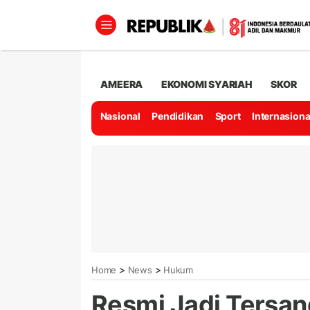
AMEERA
EKONOMI SYARIAH
SKOR
Nasional
Pendidikan
Sport
Internasiona
>
>
Home
News
Hukum
Resmi Jadi Tersa