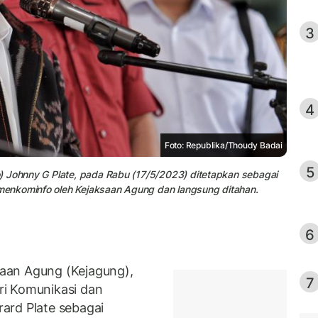
3
4
Foto: Republika/Thoudy Badai
5
) Johnny G Plate, pada Rabu (17/5/2023) ditetapkan sebagai
enkominfo oleh Kejaksaan Agung dan langsung ditahan.
6
aan Agung (Kejagung),
7
i Komunikasi dan
ard Plate sebagai