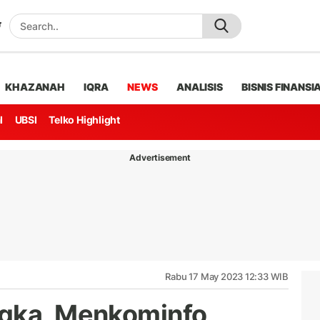
KHAZANAH
IQRA
NEWS
ANALISIS
BISNIS FINANSI
l
UBSI
Telko Highlight
Advertisement
Rabu 17 May 2023 12:33 WIB
ngka, Menkominfo