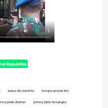
nel Republika
a
kasus bts kominfo
korupsi proyek bts
hnny plate ditahan
johnny plate tersangka