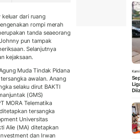
 keluar dari ruang
mengenakan rompi merah
merupakan tanda seaeorang
. Johnny pun tampak
meriksaan. Selanjutnya
n kejaksaan.
 Agung Muda Tindak Pidana
Kami
Sep
 tersangka awalan. Anang
Lig
ngka selaku dirut BAKTI
Dii
manjuntak (GMS)
 PT MORA Telematika
ditetapkan tersangka
opment Universitas
i Alie (MA) ditetapkan
 Investment dan Irwan